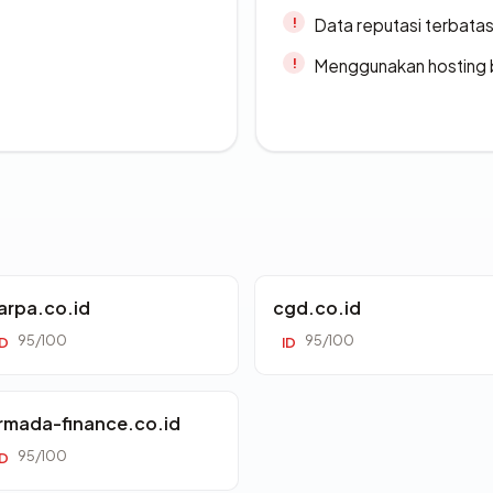
Data reputasi terbata
Menggunakan hosting 
arpa.co.id
cgd.co.id
95/100
95/100
ID
ID
rmada-finance.co.id
95/100
ID