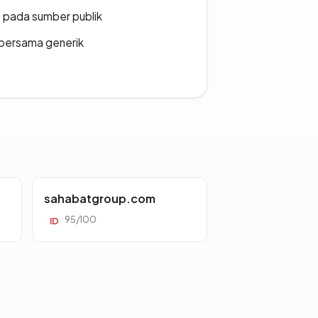
s pada sumber publik
bersama generik
sahabatgroup.com
95/100
ID