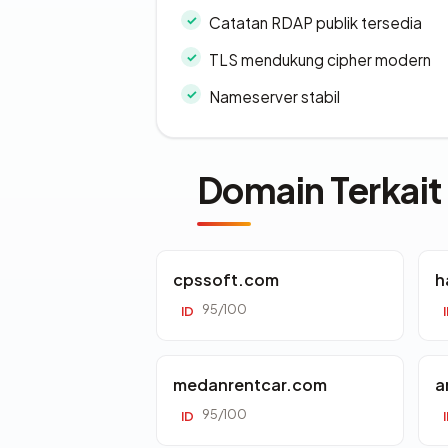
Catatan RDAP publik tersedia
TLS mendukung cipher modern
Nameserver stabil
Domain Terkait
cpssoft.com
h
95/100
ID
medanrentcar.com
a
95/100
ID