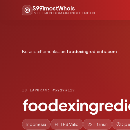
S991mostWhois
INTELIJEN DOMAIN INDEPENDEN
Beranda
›
Pemeriksaan
›
foodexingredients.com
ID LAPORAN: #32173119
foodexingred
Indonesia
HTTPS Valid
22.1 tahun
Dipe