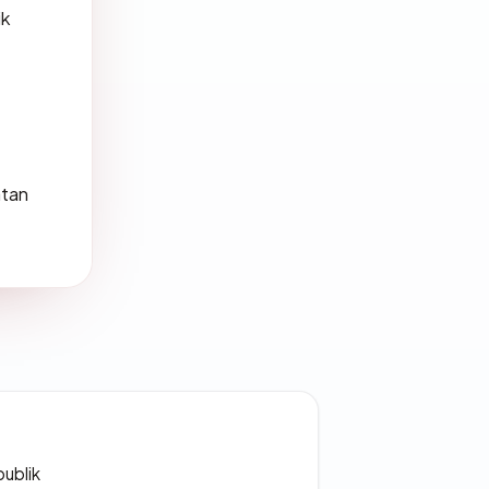
ik
atan
publik