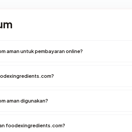
mum
om aman untuk pembayaran online?
oodexingredients.com?
om aman digunakan?
an foodexingredients.com?