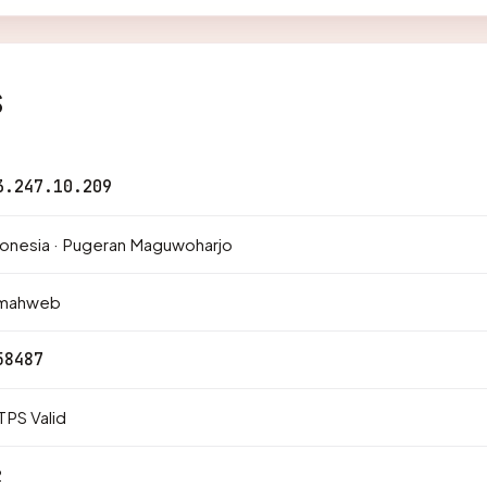
s
3.247.10.209
onesia · Pugeran Maguwoharjo
mahweb
58487
PS Valid
2