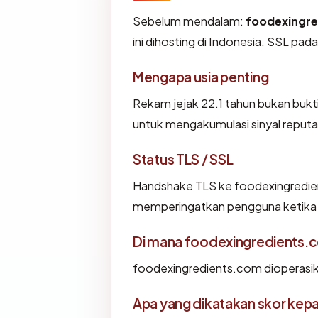
Sebelum mendalam:
foodexingr
ini dihosting di Indonesia. SSL p
Mengapa usia penting
Rekam jejak 22.1 tahun bukan bukti 
untuk mengakumulasi sinyal reputa
Status TLS / SSL
Handshake TLS ke foodexingredi
memperingatkan pengguna ketika i
Di mana foodexingredients.c
foodexingredients.com dioperasik
Apa yang dikatakan skor kep