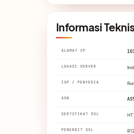
Informasi Tekni
ALAMAT IP
10
LOKASI SERVER
Ind
ISP / PENYEDIA
Ru
ASN
AS
SERTIFIKAT SSL
HTT
PENERBIT SSL
R1