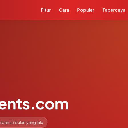
Fitur
Cara
Populer
Tepercaya
ients.com
rbarui
3 bulan yang lalu