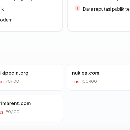
ik
Data reputasi publik t
modern
ikipedia.org
nuklea.com
70/100
100/100
US
US
rimarent.com
90/100
US