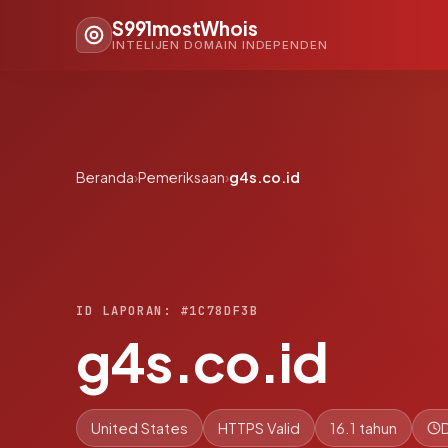
S991mostWhois
INTELIJEN DOMAIN INDEPENDEN
Beranda
›
Pemeriksaan
›
g4s.co.id
ID LAPORAN: #1C78DF3B
g4s.co.id
United States
HTTPS Valid
16.1 tahun