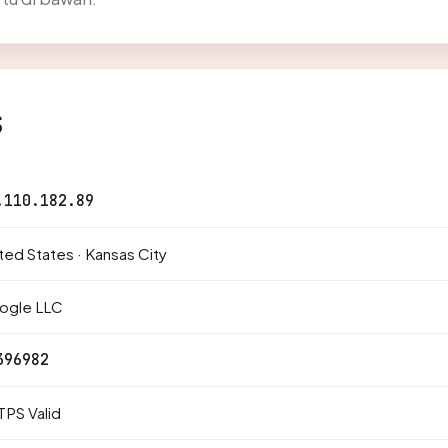
s
.110.182.89
ted States · Kansas City
ogle LLC
396982
PS Valid