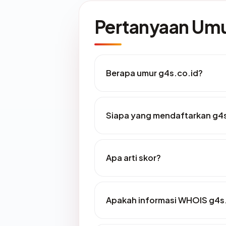
Pertanyaan U
Berapa umur g4s.co.id?
Siapa yang mendaftarkan g4s
Apa arti skor?
Apakah informasi WHOIS g4s