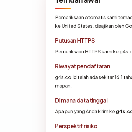
Pemeriksaan otomatis kami terha
ke United States, disajikan oleh
Putusan HTTPS
Pemeriksaan HTTPS kami ke g4s.co
Riwayat pendaftaran
g4s.co.id telah ada sekitar 16.1 t
mapan.
Di mana data tinggal
Apa pun yang Anda kirim ke
g4s.co
Perspektif risiko