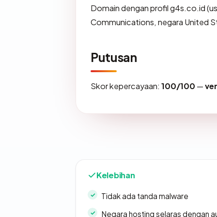
Domain dengan profil g4s.co.id (u
Communications, negara United Sta
Putusan
Skor kepercayaan:
100/100
—
ve
Kelebihan
Tidak ada tanda malware
Negara hosting selaras dengan a