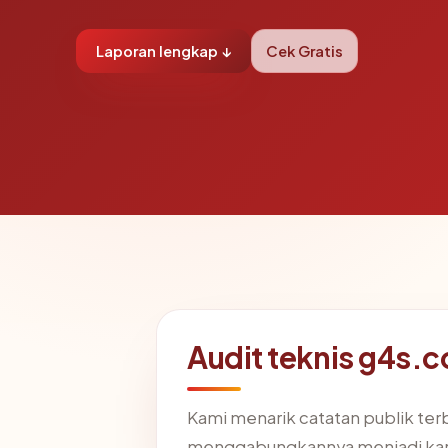
Laporan lengkap ↓
Cek Gratis
Audit teknis g4s.c
Kami menarik catatan publik ter
menggabungkannya menjadi kart