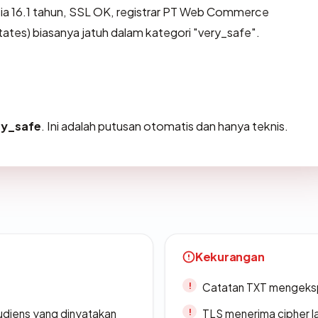
sia 16.1 tahun, SSL OK, registrar PT Web Commerce
tes) biasanya jatuh dalam kategori "very_safe".
ry_safe
. Ini adalah putusan otomatis dan hanya teknis.
Kekurangan
Catatan TXT mengeksp
udiens yang dinyatakan
TLS menerima cipher 