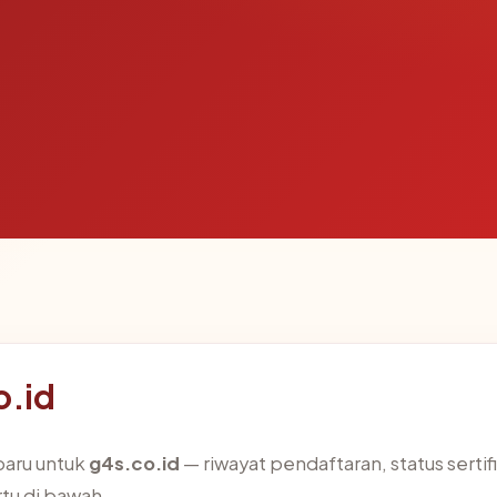
o.id
baru untuk
g4s.co.id
— riwayat pendaftaran, status sertifi
u di bawah.