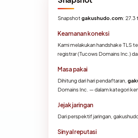
Snapshot
gakushudo.com
: 27.3
Keamanan koneksi
Kami melakukan handshake TLS t
registrar (Tucows Domains Inc.) d
Masa pakai
Dihitung dari hari pendaftaran,
gak
Domains Inc. — dalam kategori k
Jejak jaringan
Dari perspektif jaringan, gakushu
Sinyal reputasi