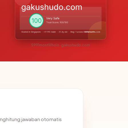
S991mostWhois · gakushudo.com
enghitung jawaban otomatis