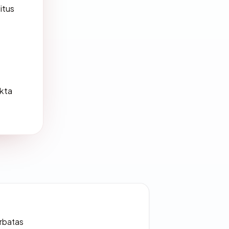
itus
akta
erbatas