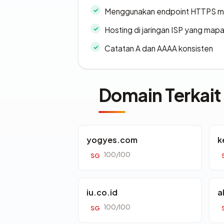
Menggunakan endpoint HTTPS 
Hosting di jaringan ISP yang map
Catatan A dan AAAA konsisten
Domain Terkait
yogyes.com
k
100/100
SG
iu.co.id
a
100/100
SG