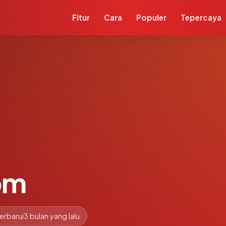
Fitur
Cara
Populer
Tepercaya
om
erbarui
3 bulan yang lalu