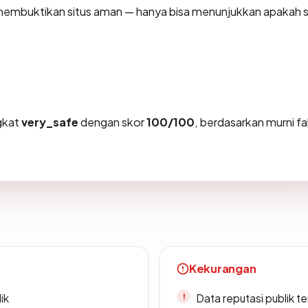
sa membuktikan situs aman — hanya bisa menunjukkan apakah s
ngkat
very_safe
dengan skor
100/100
, berdasarkan murni f
Kekurangan
ik
Data reputasi publik t