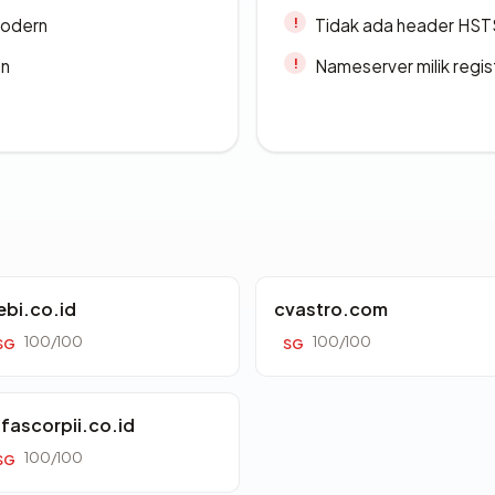
modern
Tidak ada header HST
an
Nameserver milik regi
ebi.co.id
cvastro.com
100/100
100/100
SG
SG
lfascorpii.co.id
100/100
SG