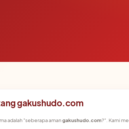
ntang gakushudo.com
rima adalah "seberapa aman
gakushudo.com
?". Kami m
.