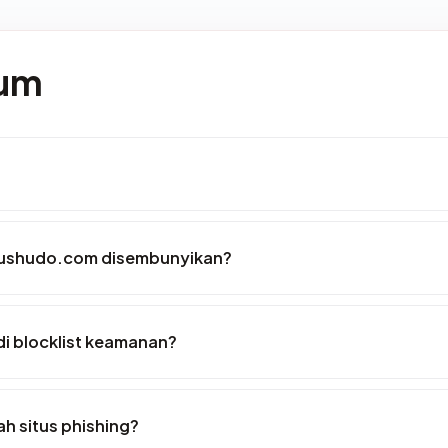
mum
kushudo.com disembunyikan?
i blocklist keamanan?
 situs phishing?