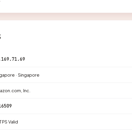
s
.169.71.69
gapore · Singapore
azon.com, Inc.
16509
PS Valid