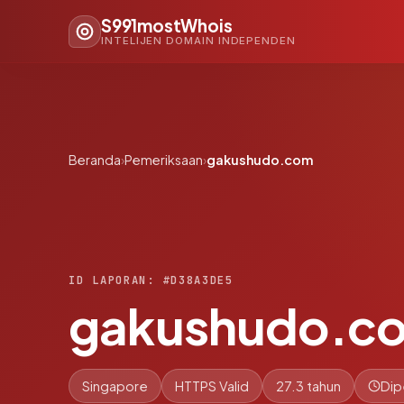
S991mostWhois
INTELIJEN DOMAIN INDEPENDEN
Beranda
›
Pemeriksaan
›
gakushudo.com
ID LAPORAN: #D38A3DE5
gakushudo.c
Singapore
HTTPS Valid
27.3 tahun
Dip