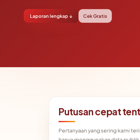
Laporan lengkap ↓
Cek Gratis
Putusan cepat te
Pertanyaan yang sering kami te
hanya menggunakan data publik