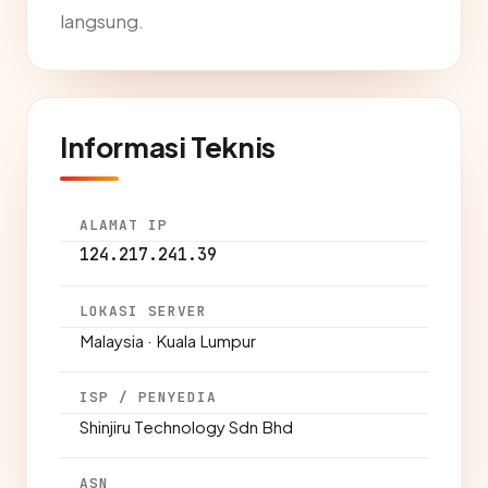
langsung.
Informasi Teknis
ALAMAT IP
124.217.241.39
LOKASI SERVER
Malaysia · Kuala Lumpur
ISP / PENYEDIA
Shinjiru Technology Sdn Bhd
ASN