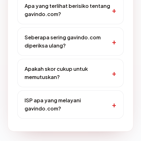
Apa yang terlihat berisiko tentang
gavindo.com?
Seberapa sering gavindo.com
diperiksa ulang?
Apakah skor cukup untuk
memutuskan?
ISP apa yang melayani
gavindo.com?