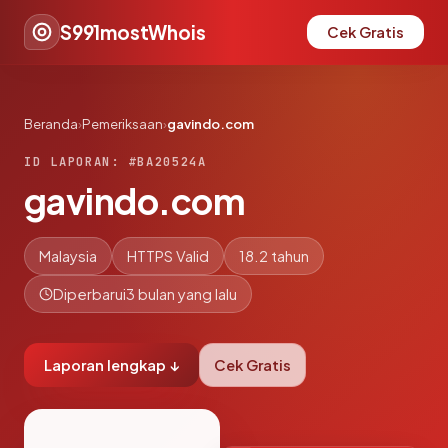
S991mostWhois
Cek Gratis
Beranda
›
Pemeriksaan
›
gavindo.com
ID LAPORAN: #BA20524A
gavindo.com
Malaysia
HTTPS Valid
18.2 tahun
Diperbarui
3 bulan yang lalu
Laporan lengkap ↓
Cek Gratis