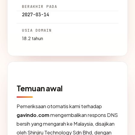
BERAKHIR PADA
2027-03-14
USIA DOMAIN
18.2 tahun
Temuan awal
Pemeriksaan otomatis kami terhadap
gavindo.com
mengembalikan respons DNS
bersih yang mengarah ke Malaysia, disajikan
oleh Shinjiru Technology Sdn Bhd, dengan