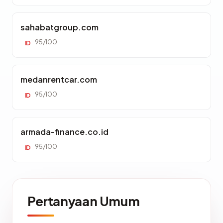
sahabatgroup.com
95/100
ID
medanrentcar.com
95/100
ID
armada-finance.co.id
95/100
ID
Pertanyaan Umum