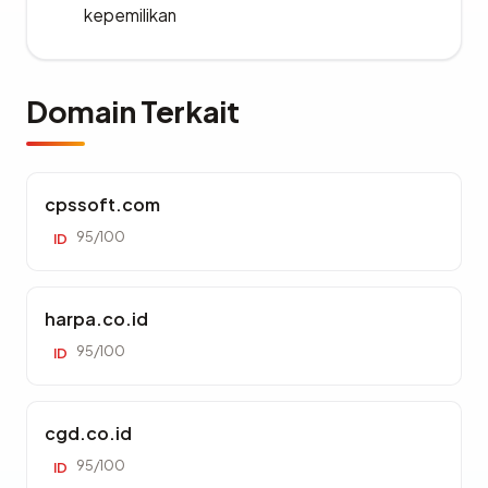
kepemilikan
Domain Terkait
cpssoft.com
95/100
ID
harpa.co.id
95/100
ID
cgd.co.id
95/100
ID