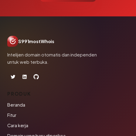
S991mostWhois
Intelijen domain otomatis dan independen
untuk web terbuka.
PRODUK
Beranda
Fitur
Cara kerja
Domain yang baru diperiksa