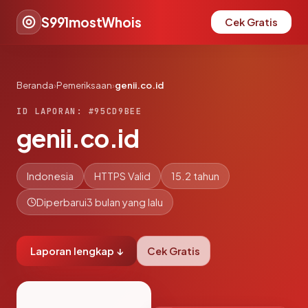
S991mostWhois
Cek Gratis
Beranda
›
Pemeriksaan
›
genii.co.id
ID LAPORAN: #95CD9BEE
genii.co.id
Indonesia
HTTPS Valid
15.2 tahun
Diperbarui
3 bulan yang lalu
Laporan lengkap ↓
Cek Gratis