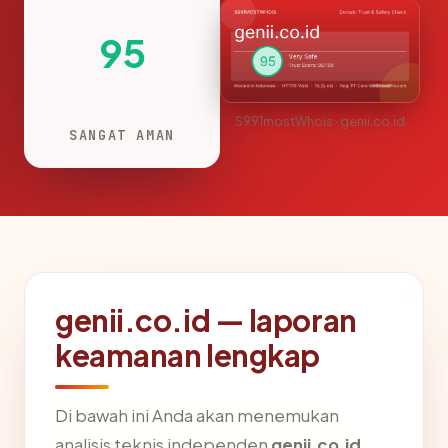
95
S991mostWhois · genii.co.id
SANGAT AMAN
genii.co.id — laporan
keamanan lengkap
Di bawah ini Anda akan menemukan
analisis teknis independen
genii.co.id
,