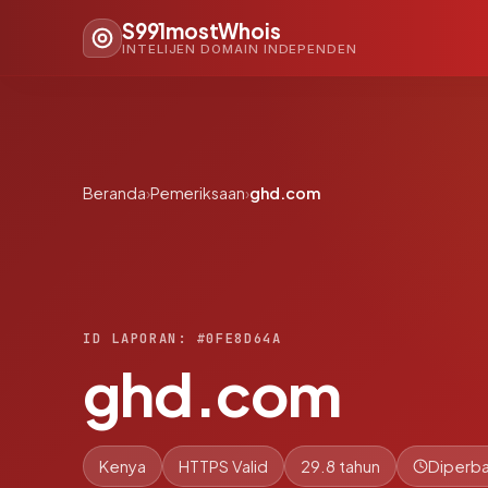
S991mostWhois
INTELIJEN DOMAIN INDEPENDEN
Beranda
›
Pemeriksaan
›
ghd.com
ID LAPORAN: #0FE8D64A
ghd.com
Kenya
HTTPS Valid
29.8 tahun
Diperba