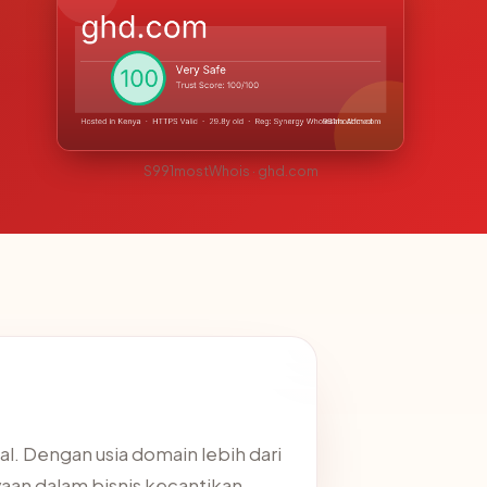
S991mostWhois · ghd.com
al. Dengan usia domain lebih dari
yaan dalam bisnis kecantikan.