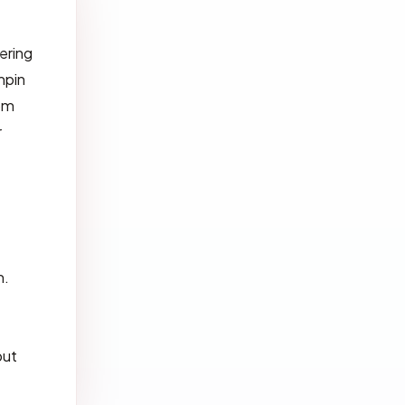
ering
mpin
com
r
m.
but