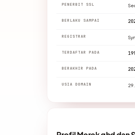
PENERBIT SSL
Sec
BERLAKU SAMPAI
20
REGISTRAR
Syn
TERDAFTAR PADA
19
BERAKHIR PADA
20
USIA DOMAIN
29.
Profil Merek ghd dan 