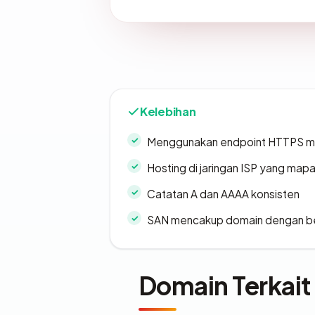
Kelebihan
Menggunakan endpoint HTTPS 
Hosting di jaringan ISP yang map
Catatan A dan AAAA konsisten
SAN mencakup domain dengan b
Domain Terkait