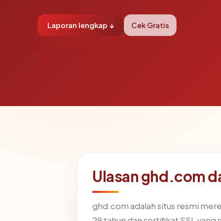
Laporan lengkap ↓
Cek Gratis
Ulasan ghd.com d
ghd.com adalah situs resmi merek
29 tahun dan sertifikat SSL yang