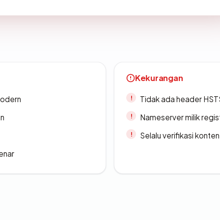
Kekurangan
modern
Tidak ada header HST
an
Nameserver milik regi
Selalu verifikasi kont
enar