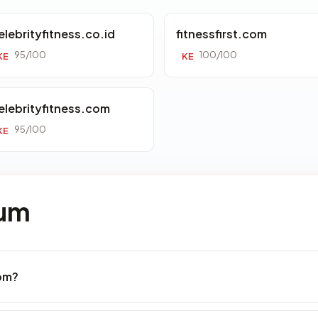
elebrityfitness.co.id
fitnessfirst.com
95/100
100/100
KE
KE
elebrityfitness.com
95/100
KE
mum
om?