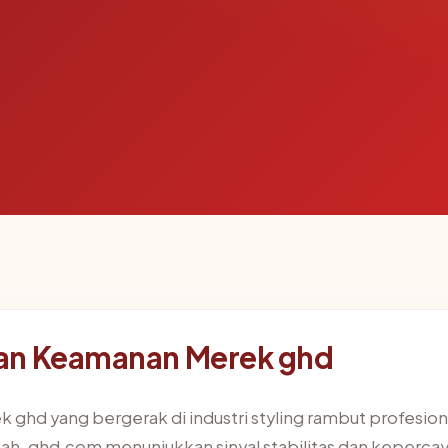
an Keamanan Merek ghd
 ghd yang bergerak di industri styling rambut profesion
 sah, ghd.com menunjukkan sinyal stabilitas dan keperca