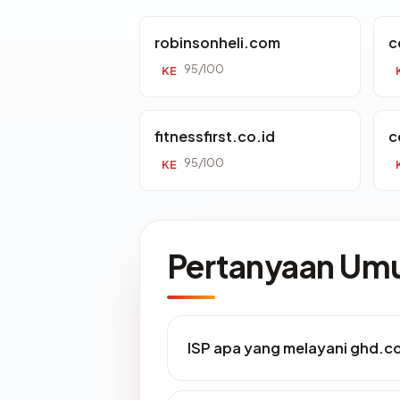
robinsonheli.com
c
95/100
KE
fitnessfirst.co.id
c
95/100
KE
Pertanyaan U
ISP apa yang melayani ghd.c