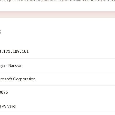
s
0.171.109.101
ya · Nairobi
rosoft Corporation
8075
PS Valid