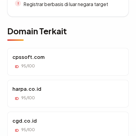
Registrar berbasis di luar negara target
Domain Terkait
cpssoft.com
95/100
ID
harpa.co.id
95/100
ID
cgd.co.id
95/100
ID