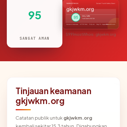
95
S991mostWhois · gkjwkm.org
SANGAT AMAN
Tinjauan keamanan
gkjwkm.org
Catatan publik untuk
gkjwkm.org
kembali sekitar 15.3 tahun. Digabungkan