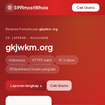
S991mostWhois
Cek Gratis
Beranda
›
Pemeriksaan
›
gkjwkm.org
ID LAPORAN: #4A62A80B
gkjwkm.org
Indonesia
HTTPS Valid
15.3 tahun
Diperbarui
3 bulan yang lalu
Laporan lengkap ↓
Cek Gratis