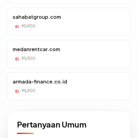
sahabatgroup.com
95/100
ID
medanrentcar.com
95/100
ID
armada-finance.co.id
95/100
ID
Pertanyaan Umum