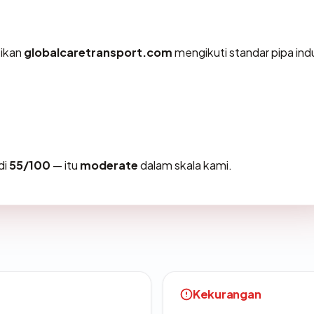
tikan
globalcaretransport.com
mengikuti standar pipa indu
di
55/100
— itu
moderate
dalam skala kami.
Kekurangan