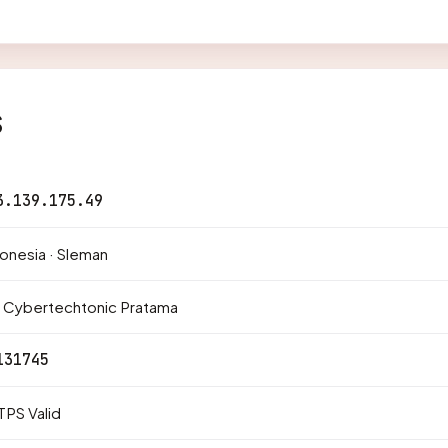
s
3.139.175.49
onesia · Sleman
. Cybertechtonic Pratama
131745
PS Valid