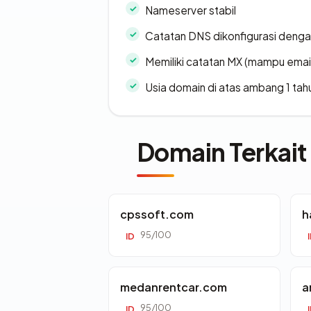
Nameserver stabil
Catatan DNS dikonfigurasi denga
Memiliki catatan MX (mampu emai
Usia domain di atas ambang 1 tah
Domain Terkait
cpssoft.com
h
95/100
ID
medanrentcar.com
a
95/100
ID