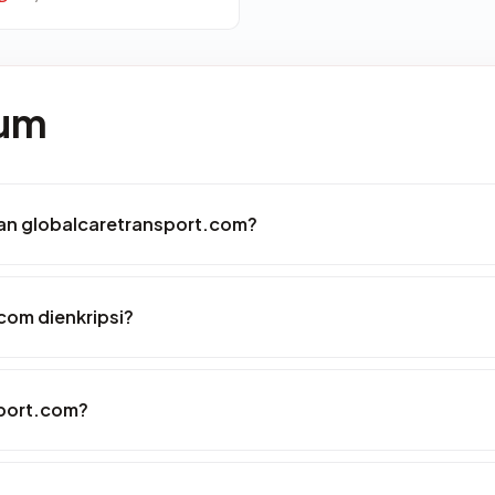
mum
an globalcaretransport.com?
com dienkripsi?
sport.com?