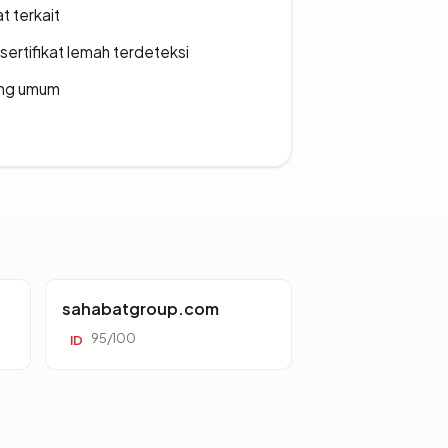
t terkait
ertifikat lemah terdeteksi
rang umum
sahabatgroup.com
95/100
ID