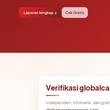
Laporan lengkap ↓
Cek Gratis
Verifikasi globalc
Independen, otomatis, dan gratis
globalcaretransport.com
.