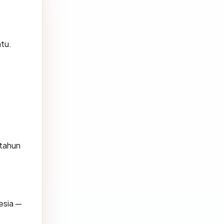
atu.
 tahun
esia —