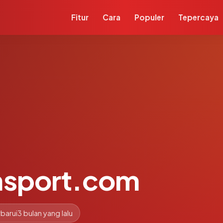
Fitur
Cara
Populer
Tepercaya
nsport.com
barui
3 bulan yang lalu