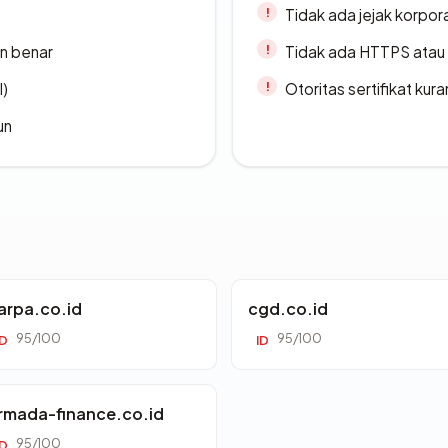
Tidak ada jejak korpora
n benar
Tidak ada HTTPS atau s
l)
Otoritas sertifikat ku
un
arpa.co.id
cgd.co.id
95/100
95/100
ID
ID
rmada-finance.co.id
95/100
ID