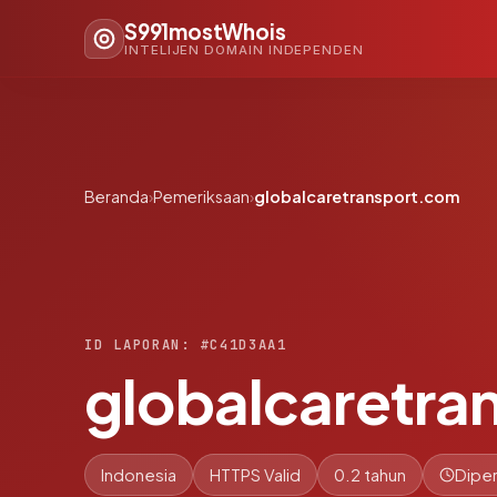
S991mostWhois
INTELIJEN DOMAIN INDEPENDEN
Beranda
›
Pemeriksaan
›
globalcaretransport.com
ID LAPORAN: #C41D3AA1
globalcaretra
Indonesia
HTTPS Valid
0.2 tahun
Diper