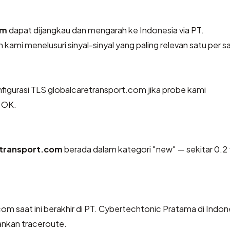
om
dapat dijangkau dan mengarah ke Indonesia via PT.
ami menelusuri sinyal-sinyal yang paling relevan satu per s
gurasi TLS globalcaretransport.com jika probe kami
: OK.
etransport.com
berada dalam kategori "new" — sekitar 0.2
com saat ini berakhir di PT. Cybertechtonic Pratama di Indon
lankan traceroute.