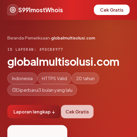
S991mostWhois
Cek Gratis
Beranda
›
Pemeriksaan
›
globalmultisolusi.com
ID LAPORAN: #9DCB8977
globalmultisolusi.com
Indonesia
HTTPS Valid
20 tahun
Diperbarui
3 bulan yang lalu
Laporan lengkap ↓
Cek Gratis