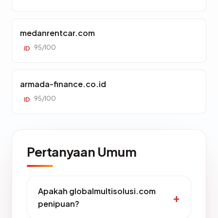
medanrentcar.com
95/100
ID
armada-finance.co.id
95/100
ID
Pertanyaan Umum
Apakah globalmultisolusi.com
penipuan?