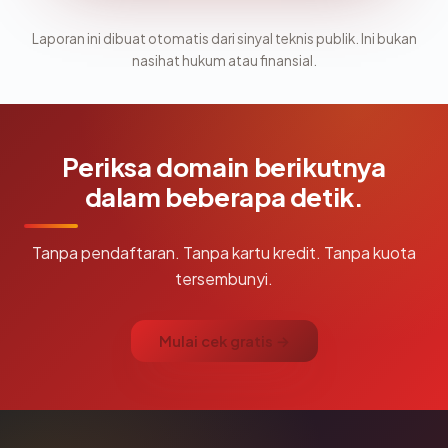
Laporan ini dibuat otomatis dari sinyal teknis publik. Ini bukan
nasihat hukum atau finansial.
Periksa domain berikutnya
dalam beberapa detik.
Tanpa pendaftaran. Tanpa kartu kredit. Tanpa kuota
tersembunyi.
Mulai cek gratis →