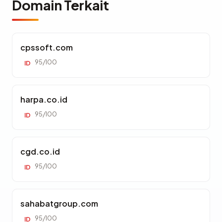
Domain Terkait
cpssoft.com
95/100
ID
harpa.co.id
95/100
ID
cgd.co.id
95/100
ID
sahabatgroup.com
95/100
ID