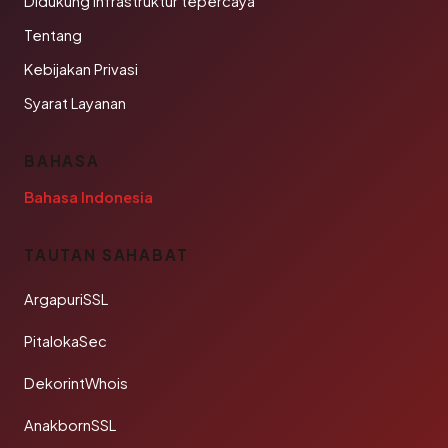
Didukung infrastruktur tepercaya
Tentang
Kebijakan Privasi
Syarat Layanan
BAHASA
Bahasa Indonesia
TAUTAN SAHABAT
ArgapuriSSL
PitalokaSec
DekorintWhois
AnakbornSSL