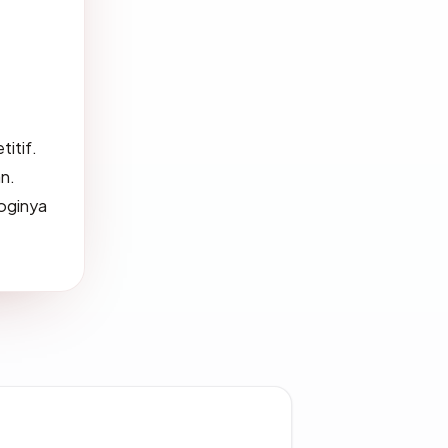
itif.
n.
oginya