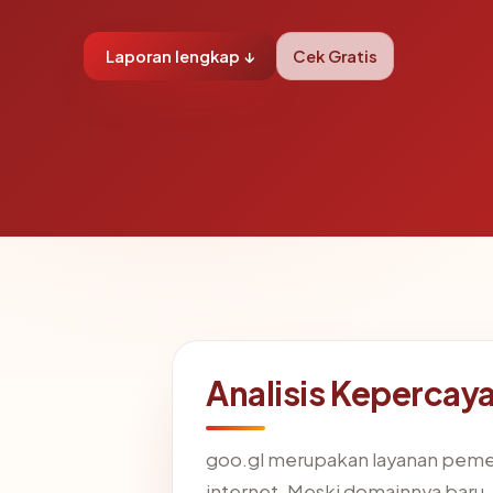
Laporan lengkap ↓
Cek Gratis
Analisis Kepercay
goo.gl merupakan layanan pemend
internet. Meski domainnya baru, 