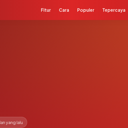
Fitur
Cara
Populer
Tepercaya
lan yang lalu