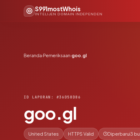
S991mostWhois
INTELIJEN DOMAIN INDEPENDEN
Beranda
›
Pemeriksaan
›
goo.gl
ID LAPORAN: #36D58D86
goo.gl
United States
HTTPS Valid
Diperbarui
3 bu