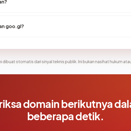
an?
an goo.gl?
i dibuat otomatis dari sinyal teknis publik. Ini bukan nasihat hukum atau
riksa domain berikutnya da
beberapa detik.