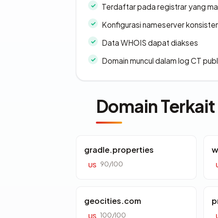
Terdaftar pada registrar yang m
Konfigurasi nameserver konsiste
Data WHOIS dapat diakses
Domain muncul dalam log CT publ
Domain Terkait
gradle.properties
w
90/100
US
geocities.com
p
100/100
US