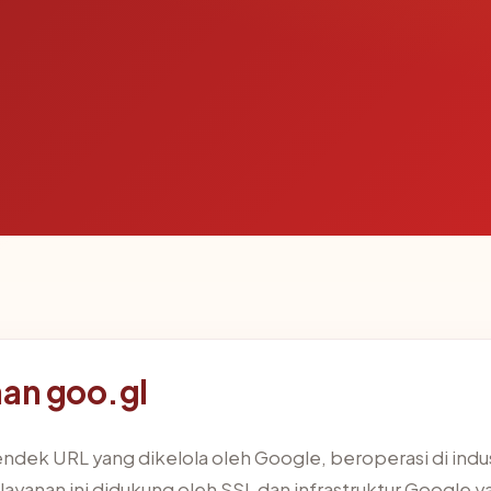
aan goo.gl
ek URL yang dikelola oleh Google, beroperasi di industr
layanan ini didukung oleh SSL dan infrastruktur Google y