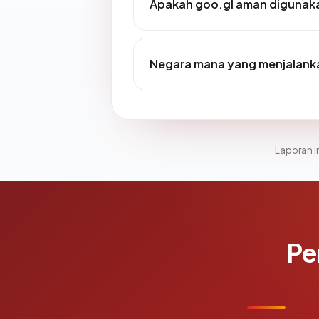
Apakah goo.gl aman digunak
Negara mana yang menjalank
Laporan in
Pe