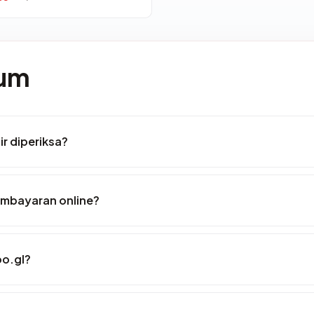
mum
ir diperiksa?
embayaran online?
o.gl?