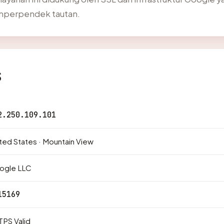
mperpendek tautan.
s
2.250.109.101
ted States · Mountain View
ogle LLC
15169
PS Valid