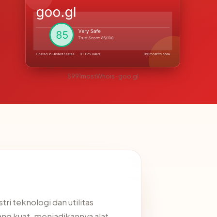
S991mostWhois · goo.gl
i teknologi dan utilitas
ang kuat, menjadikannya alat