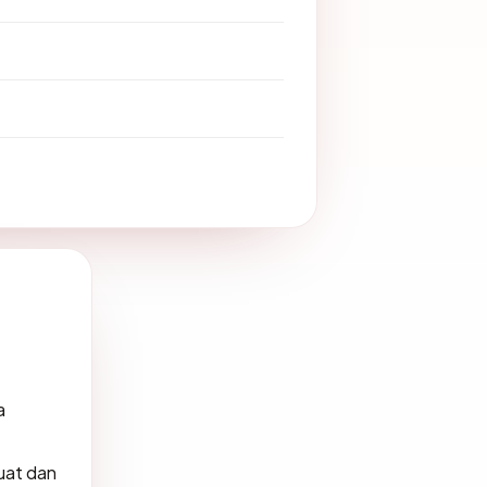
a
uat dan