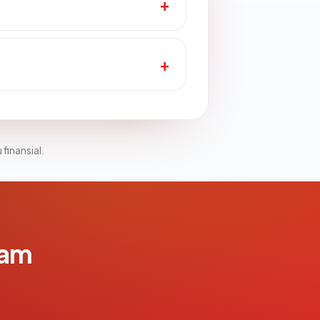
 finansial.
lam