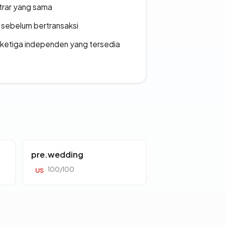
strar yang sama
en sebelum bertransaksi
k ketiga independen yang tersedia
pre.wedding
100/100
US