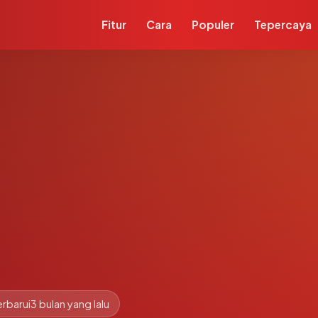
Fitur
Cara
Populer
Tepercaya
rbarui
3 bulan yang lalu