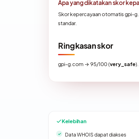
Apa yang dikatakan skor kep
Skor kepercayaan otomatis gpi-g.
standar.
Ringkasan skor
gpi-g.com → 95/100 (
very_safe
)
Kelebihan
Data WHOIS dapat diakses