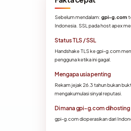
Sebelum mendalam:
gpi-g.com
t
Indonesia. SSL pada host apex m
Status TLS / SSL
Handshake TLS ke gpi-g.com men
pengguna ketika ini gagal.
Mengapa usia penting
Rekam jejak 26.3 tahun bukan bukti 
mengakumulasi sinyal reputasi.
Di mana gpi-g.com dihosting
gpi-g.com dioperasikan dari Indon