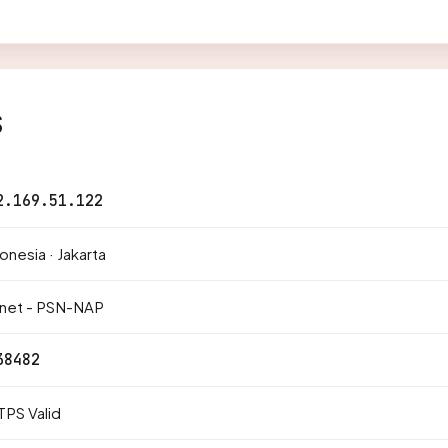
s
2.169.51.122
onesia · Jakarta
znet - PSN-NAP
38482
PS Valid