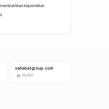
ak membuktikan kepemilikan
si
sahabatgroup.com
95/100
ID