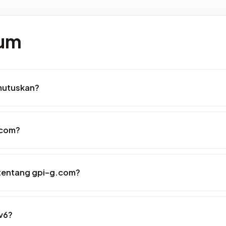
mum
mutuskan?
.com?
 tentang gpi-g.com?
v6?