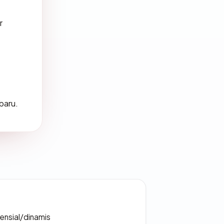
r
rbaru.
densial/dinamis