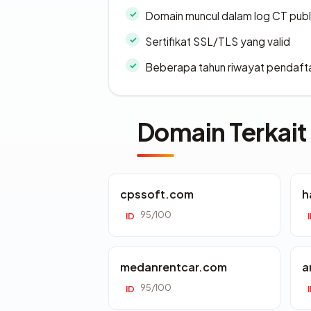
Domain muncul dalam log CT publ
Sertifikat SSL/TLS yang valid
Beberapa tahun riwayat pendaft
Domain Terkait
cpssoft.com
h
95/100
ID
medanrentcar.com
a
95/100
ID