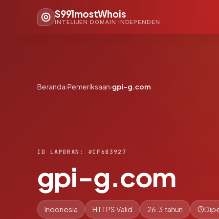
S991mostWhois
INTELIJEN DOMAIN INDEPENDEN
Beranda
›
Pemeriksaan
›
gpi-g.com
ID LAPORAN: #CF683927
gpi-g.com
Indonesia
HTTPS Valid
26.3 tahun
Dipe