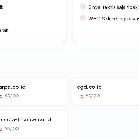
ik
Sinyal teknis saja tid
WHOIS dilindungi priva
aran
arpa.co.id
cgd.co.id
95/100
95/100
ID
ID
rmada-finance.co.id
95/100
ID