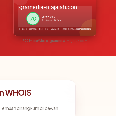
S991mostWhois · gramedia-majalah.com
an WHOIS
. Temuan dirangkum di bawah.