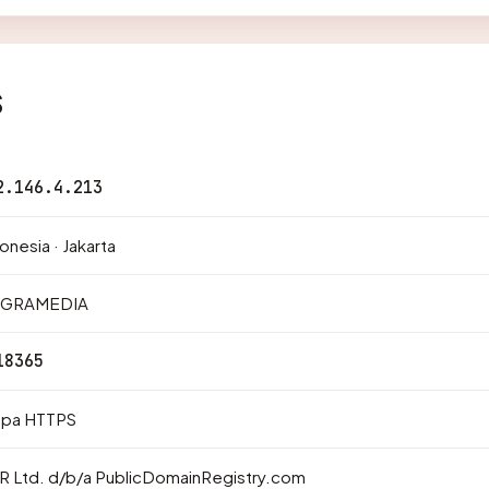
s
2.146.4.213
onesia · Jakarta
.GRAMEDIA
18365
npa HTTPS
R Ltd. d/b/a PublicDomainRegistry.com