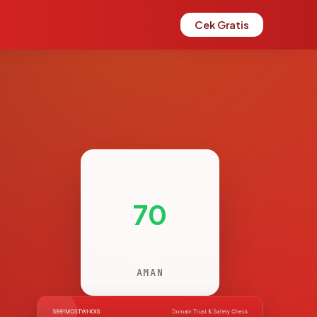
Cek Gratis
70
AMAN