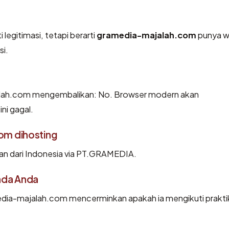
legitimasi, tetapi berarti
gramedia-majalah.com
punya w
si.
lah.com mengembalikan: No. Browser modern akan
ni gagal.
om dihosting
n dari Indonesia via PT.GRAMEDIA.
ada Anda
dia-majalah.com mencerminkan apakah ia mengikuti prakti