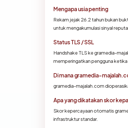
Mengapa usia penting
Rekam jejak 26.2 tahun bukan bukti 
untuk mengakumulasi sinyal reputa
Status TLS / SSL
Handshake TLS ke gramedia-maja
memperingatkan pengguna ketika i
Di mana gramedia-majalah.c
gramedia-majalah.com dioperasika
Apa yang dikatakan skor kep
Skor kepercayaan otomatis grame
infrastruktur standar.