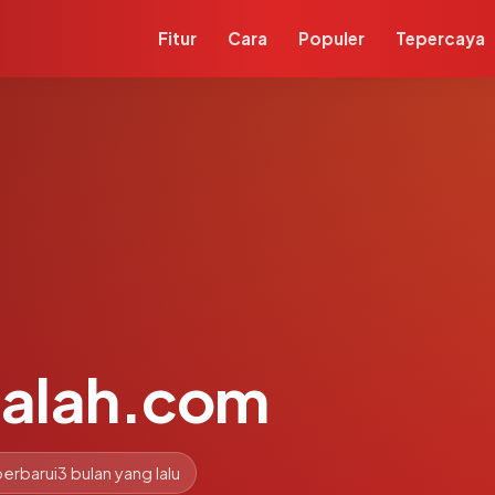
Fitur
Cara
Populer
Tepercaya
alah.com
perbarui
3 bulan yang lalu