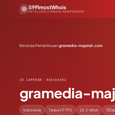
S991mostWhois
INTELIJEN DOMAIN INDEPENDEN
Beranda
›
Pemeriksaan
›
gramedia-majalah.com
ID LAPORAN: #4E466451
gramedia-maj
Indonesia
Tanpa HTTPS
26.2 tahun
Di