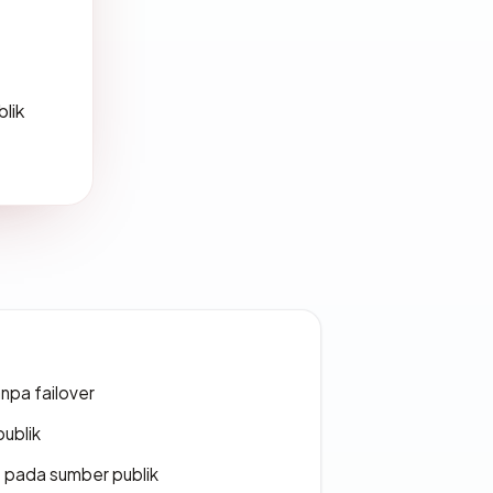
blik
npa failover
publik
s pada sumber publik