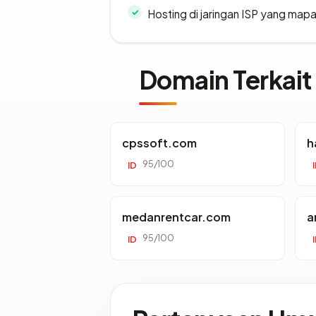
Hosting di jaringan ISP yang map
Domain Terkait
cpssoft.com
h
95/100
ID
medanrentcar.com
a
95/100
ID