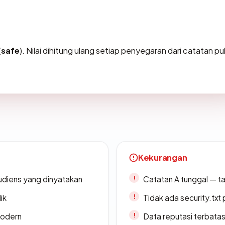
(
safe
). Nilai dihitung ulang setiap penyegaran dari catatan pu
Kekurangan
udiens yang dinyatakan
Catatan A tunggal — ta
ik
Tidak ada security.txt 
modern
Data reputasi terbata