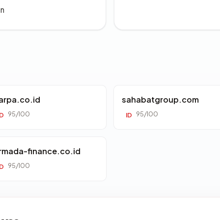
an
arpa.co.id
sahabatgroup.com
95/100
95/100
ID
ID
rmada-finance.co.id
95/100
ID