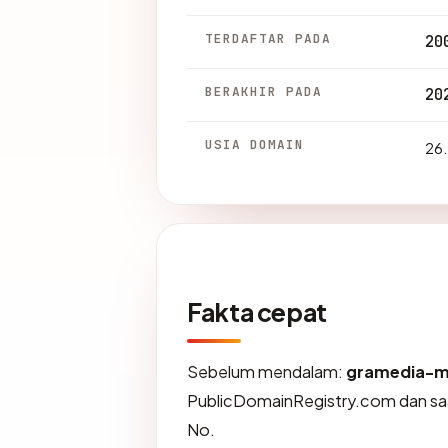
TERDAFTAR PADA
20
BERAKHIR PADA
20
USIA DOMAIN
26.
Fakta cepat
Sebelum mendalam:
gramedia-m
PublicDomainRegistry.com dan saat
No.