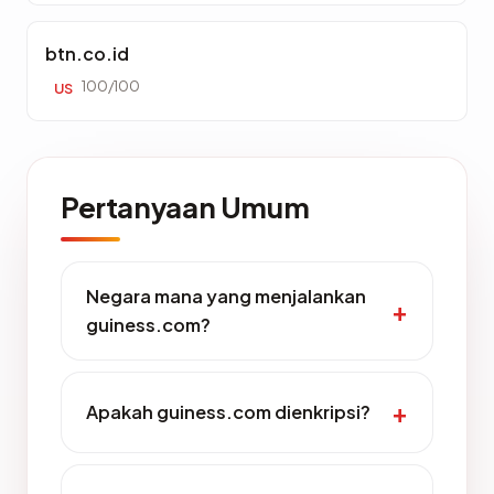
btn.co.id
100/100
US
Pertanyaan Umum
Negara mana yang menjalankan
guiness.com?
Apakah guiness.com dienkripsi?