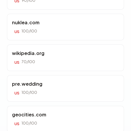
90/100
US
nuklea.com
100/100
US
wikipedia.org
70/100
US
pre.wedding
100/100
US
geocities.com
100/100
US