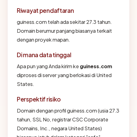
Riwayat pendaftaran
guiness.com telah ada sekitar 27.3 tahun.
Domain berumur panjang biasanya terkait
dengan proyek mapan.
Di mana data tinggal
Apa pun yang Anda kirim ke
guiness.com
diproses di server yang berlokasi di United
States.
Perspektif risiko
Domain dengan profil guiness.com (usia 27.3
tahun, SSL No, registrar CSC Corporate
Domains, Inc., negara United States)