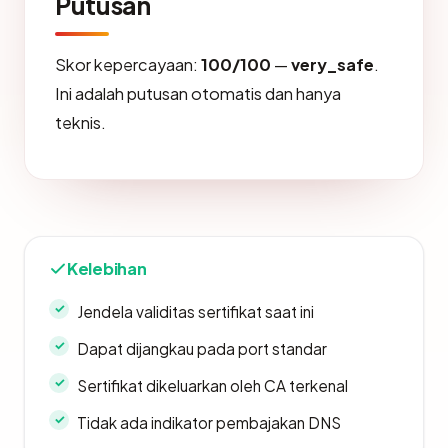
Putusan
Skor kepercayaan:
100/100
—
very_safe
.
Ini adalah putusan otomatis dan hanya
teknis.
Kelebihan
Jendela validitas sertifikat saat ini
Dapat dijangkau pada port standar
Sertifikat dikeluarkan oleh CA terkenal
Tidak ada indikator pembajakan DNS