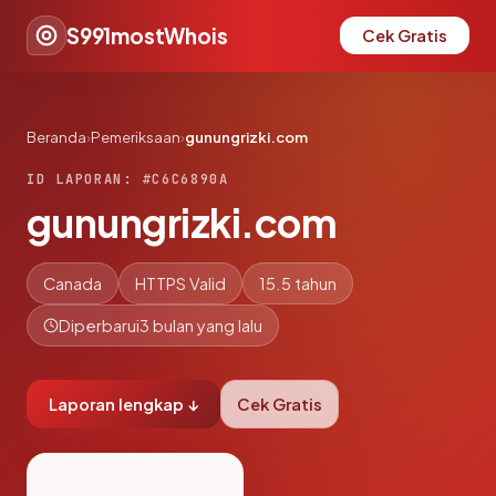
S991mostWhois
Cek Gratis
Beranda
›
Pemeriksaan
›
gunungrizki.com
ID LAPORAN: #C6C6890A
gunungrizki.com
Canada
HTTPS Valid
15.5 tahun
Diperbarui
3 bulan yang lalu
Laporan lengkap ↓
Cek Gratis