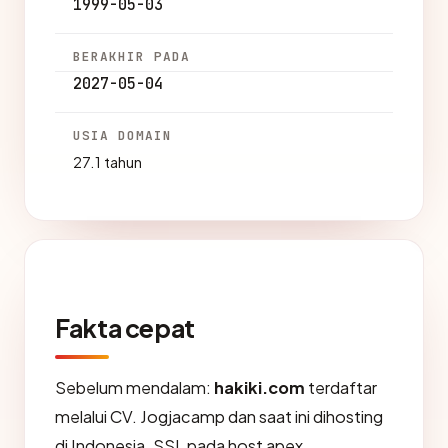
1999-05-03
BERAKHIR PADA
2027-05-04
USIA DOMAIN
27.1 tahun
Fakta cepat
Sebelum mendalam:
hakiki.com
terdaftar
melalui CV. Jogjacamp dan saat ini dihosting
di Indonesia. SSL pada host apex