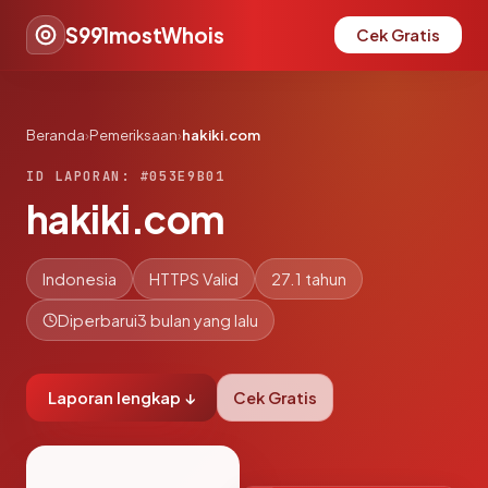
S991mostWhois
Cek Gratis
Beranda
›
Pemeriksaan
›
hakiki.com
ID LAPORAN: #053E9B01
hakiki.com
Indonesia
HTTPS Valid
27.1 tahun
Diperbarui
3 bulan yang lalu
Laporan lengkap ↓
Cek Gratis