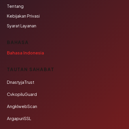
Tentang
Kebijakan Privasi
Syarat Layanan
BAHASA
Bahasa Indonesia
TAUTAN SAHABAT
DnastyjaTrust
CvkopiluGuard
AngklwebScan
ArgapuriSSL