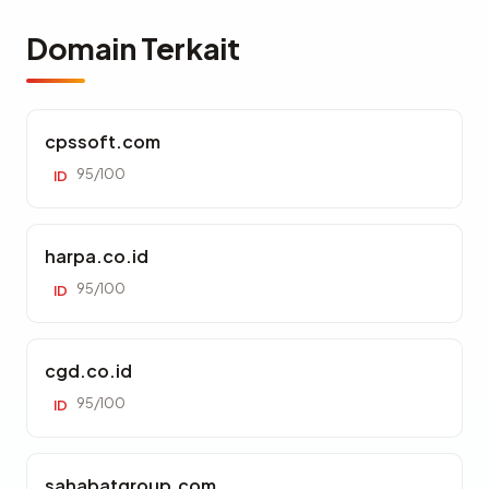
Domain Terkait
cpssoft.com
95/100
ID
harpa.co.id
95/100
ID
cgd.co.id
95/100
ID
sahabatgroup.com