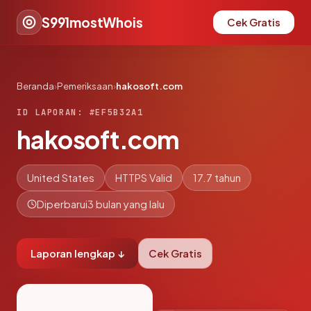
S991mostWhois
Cek Gratis
Beranda
›
Pemeriksaan
›
hakosoft.com
ID LAPORAN: #EF5B32A1
hakosoft.com
United States
HTTPS Valid
17.7 tahun
Diperbarui
3 bulan yang lalu
Laporan lengkap ↓
Cek Gratis