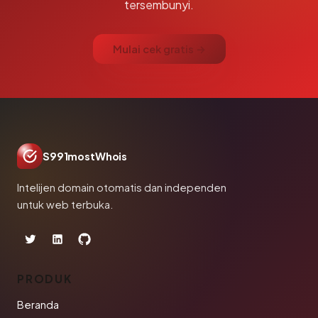
tersembunyi.
Mulai cek gratis →
S991mostWhois
Intelijen domain otomatis dan independen
untuk web terbuka.
PRODUK
Beranda