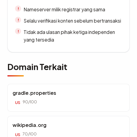
Nameserver milik registrar yang sama
Selalu verifikasi konten sebelum bertransaksi
Tidak ada ulasan pihak ketiga independen
yang tersedia
Domain Terkait
gradle.properties
90/100
US
wikipedia.org
70/100
US