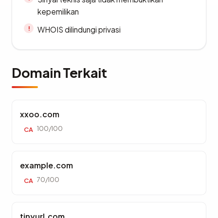
kepemilikan
WHOIS dilindungi privasi
Domain Terkait
xxoo.com
100/100
CA
example.com
70/100
CA
tinyurl.com