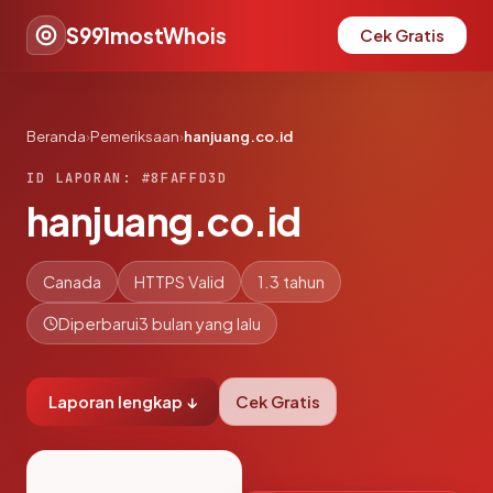
S991mostWhois
Cek Gratis
Beranda
›
Pemeriksaan
›
hanjuang.co.id
ID LAPORAN: #8FAFFD3D
hanjuang.co.id
Canada
HTTPS Valid
1.3 tahun
Diperbarui
3 bulan yang lalu
Laporan lengkap ↓
Cek Gratis