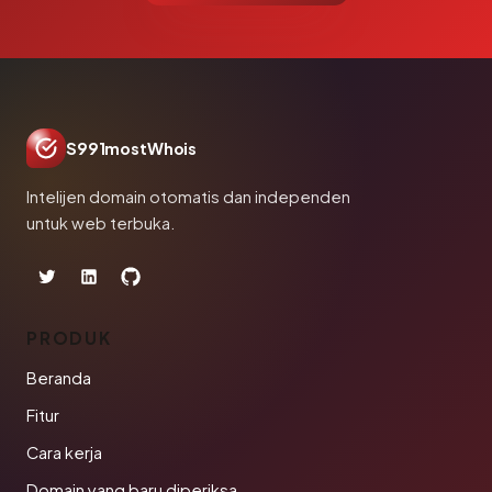
S991mostWhois
Intelijen domain otomatis dan independen
untuk web terbuka.
PRODUK
Beranda
Fitur
Cara kerja
Domain yang baru diperiksa