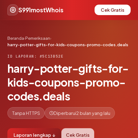
S991mostWhois
Cek Gratis
Beranda
›
Pemeriksaan
›
harry-potter-gifts-for-kids-coupons-promo-codes.deals
ID LAPORAN: #5C13B52E
harry-potter-gifts-for-
kids-coupons-promo-
codes.deals
Tanpa HTTPS
Diperbarui
2 bulan yang lalu
Laporan lengkap ↓
Cek Gratis