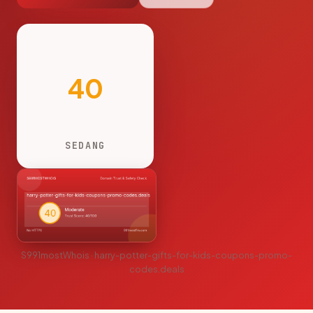
40
SEDANG
S991mostWhois · harry-potter-gifts-for-kids-coupons-promo-
codes.deals