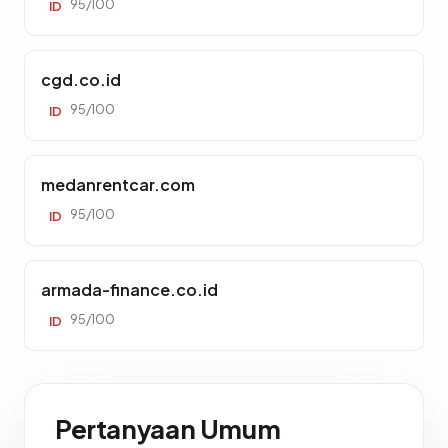
95/100
ID
cgd.co.id
95/100
ID
medanrentcar.com
95/100
ID
armada-finance.co.id
95/100
ID
Pertanyaan Umum