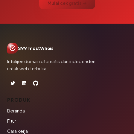
Mulai cek gratis →
S991mostWhois
Intelijen domain otomatis dan independen
untuk web terbuka.
PRODUK
Beranda
Fitur
Cara kerja