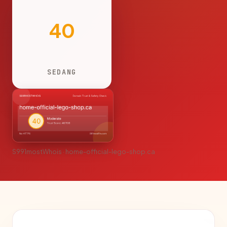
40
SEDANG
S991mostWhois · home-official-lego-shop.ca