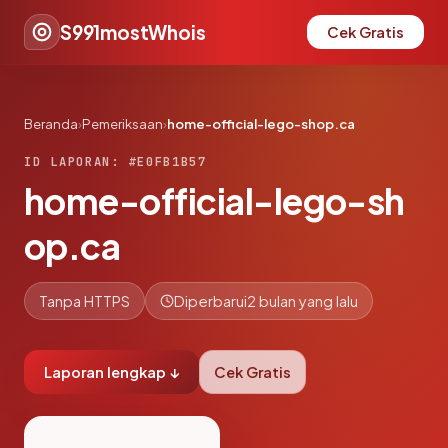
S991mostWhois
Cek Gratis
Beranda
›
Pemeriksaan
›
home-official-lego-shop.ca
ID LAPORAN: #E0FB1B57
home-official-lego-sh
op.ca
Tanpa HTTPS
Diperbarui
2 bulan yang lalu
Laporan lengkap ↓
Cek Gratis