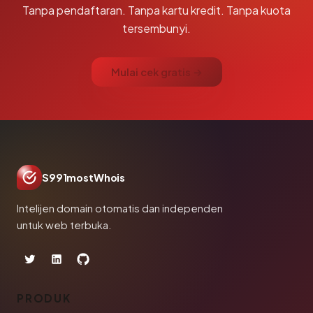
Tanpa pendaftaran. Tanpa kartu kredit. Tanpa kuota
tersembunyi.
Mulai cek gratis →
S991mostWhois
Intelijen domain otomatis dan independen
untuk web terbuka.
PRODUK