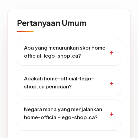
Pertanyaan Umum
Apa yang menurunkan skor home-
official-lego-shop.ca?
Apakah home-official-lego-
shop.ca penipuan?
Negara mana yang menjalankan
home-official-lego-shop.ca?