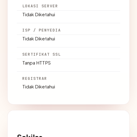
LOKASI SERVER
Tidak Diketahui
ISP / PENYEDIA
Tidak Diketahui
SERTIFIKAT SSL
Tanpa HTTPS
REGISTRAR
Tidak Diketahui