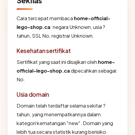
Sekilas
Cara tercepat membaca
home-official-
lego-shop.ca
: negara Unknown, usia ?
tahun, SSL No, registrar Unknown.
Kesehatan sertifikat
Sertifikat yang saat ini disajikan oleh
home-
official-lego-shop.ca
dipecahkan sebagai:
No.
Usia domain
Domain telah terdaftar selama sekitar ?
tahun, yang menempatkannya dalam
kategori kematangan "new". Domain yang
lebih tua secara statistik kurang berisiko.