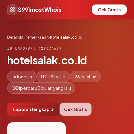
S991mostWhois
Cek Gratis
Beranda
›
Pemeriksaan
›
hotelsalak.co.id
ID LAPORAN: #2967A687
hotelsalak.co.id
Indonesia
HTTPS Valid
26.6 tahun
Diperbarui
3 bulan yang lalu
Laporan lengkap ↓
Cek Gratis