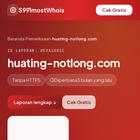
S991mostWhois
Cek Gratis
Beranda
›
Pemeriksaan
›
huating-notlong.com
ID LAPORAN: #53A1001C
huating-notlong.com
Tanpa HTTPS
Diperbarui
3 bulan yang lalu
Laporan lengkap ↓
Cek Gratis