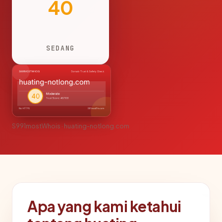
40
SEDANG
S991mostWhois · huating-notlong.com
Apa yang kami ketahui