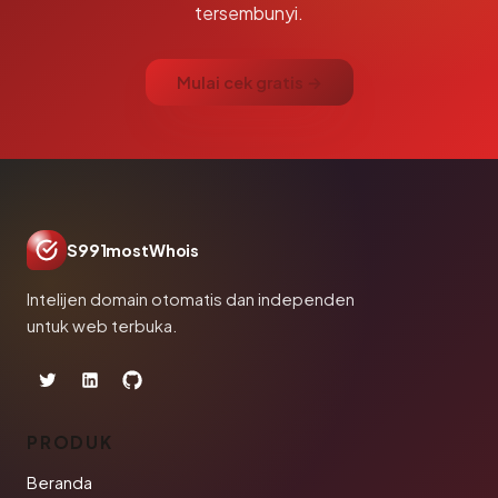
tersembunyi.
Mulai cek gratis →
S991mostWhois
Intelijen domain otomatis dan independen
untuk web terbuka.
PRODUK
Beranda