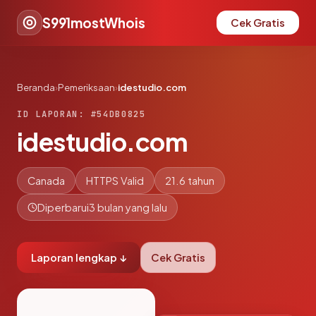
S991mostWhois
Cek Gratis
Beranda
›
Pemeriksaan
›
idestudio.com
ID LAPORAN: #54DB0825
idestudio.com
Canada
HTTPS Valid
21.6 tahun
Diperbarui
3 bulan yang lalu
Laporan lengkap ↓
Cek Gratis