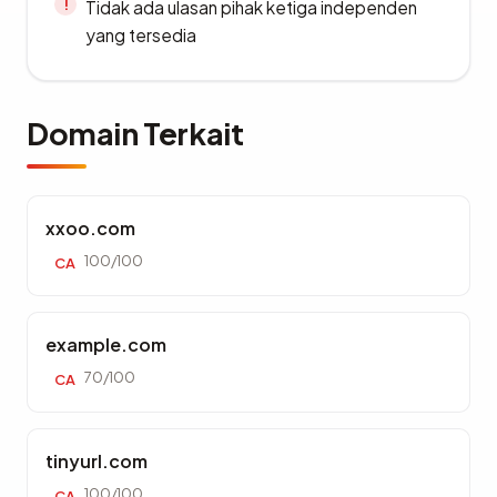
Tidak ada ulasan pihak ketiga independen
yang tersedia
Domain Terkait
xxoo.com
100/100
CA
example.com
70/100
CA
tinyurl.com
100/100
CA