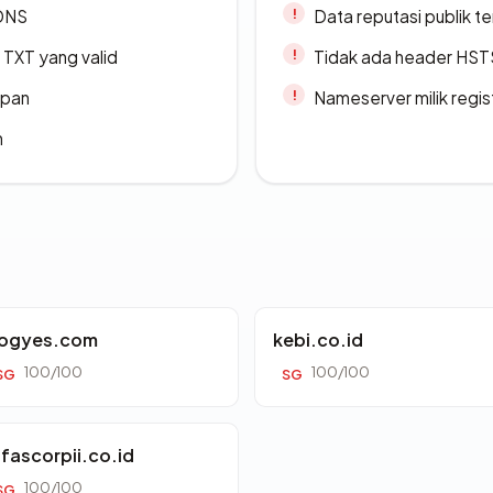
 DNS
Data reputasi publik t
TXT yang valid
Tidak ada header HST
apan
Nameserver milik regi
n
ogyes.com
kebi.co.id
100/100
100/100
SG
SG
lfascorpii.co.id
100/100
SG