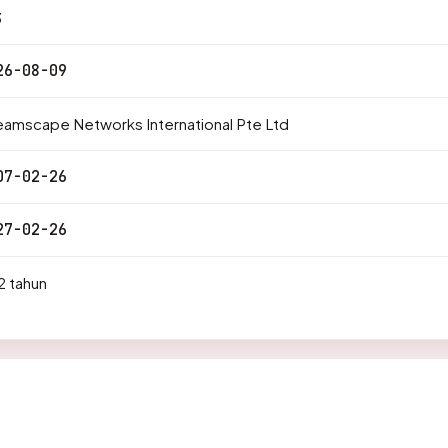
3
26-08-09
amscape Networks International Pte Ltd
07-02-26
27-02-26
2 tahun