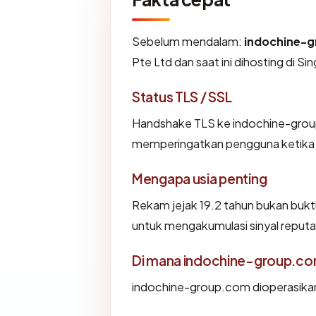
Sebelum mendalam:
indochine-
Pte Ltd dan saat ini dihosting di
Status TLS / SSL
Handshake TLS ke indochine-gro
memperingatkan pengguna ketika i
Mengapa usia penting
Rekam jejak 19.2 tahun bukan bukti 
untuk mengakumulasi sinyal reputa
Di mana indochine-group.co
indochine-group.com dioperasikan 