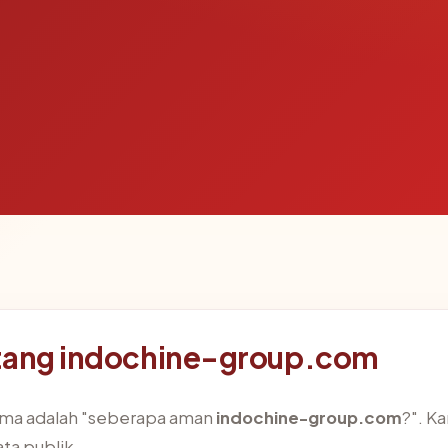
ntang indochine-group.com
rima adalah "seberapa aman
indochine-group.com
?". K
ta publik.