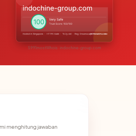
S991mostWhois · indochine-group.com
ami menghitung jawaban