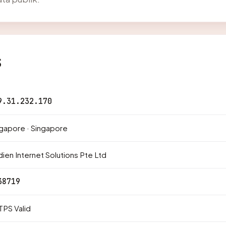
s
9.31.232.170
gapore · Singapore
ien Internet Solutions Pte Ltd
38719
PS Valid