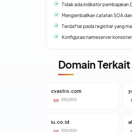
Tidak ada indikator pembajakan
Mengembalikan catatan SOA dan 
Terdaftar pada registrar yang m
Konfigurasi nameserver konsiste
Domain Terkait
cvastro.com
y
100/100
SG
iu.co.id
a
100/100
SG