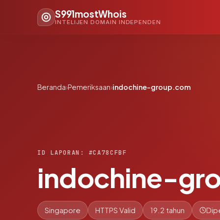
S991mostWhois
INTELIJEN DOMAIN INDEPENDEN
Beranda
›
Pemeriksaan
›
indochine-group.com
ID LAPORAN: #CA78CFBF
indochine-gr
Singapore
HTTPS Valid
19.2 tahun
Dip