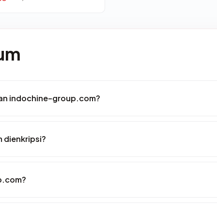
mum
an indochine-group.com?
dienkripsi?
p.com?