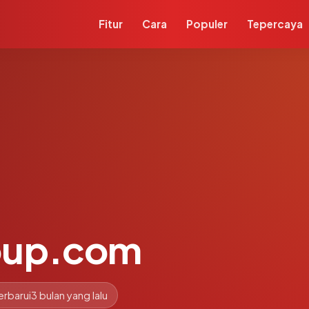
Fitur
Cara
Populer
Tepercaya
oup.com
erbarui
3 bulan yang lalu