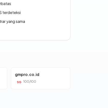
erbatas
S terdeteksi
strar yang sama
gmpro.co.id
100/100
SG