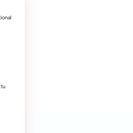
ional
tu