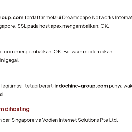
group.com
terdaftar melalui Dreamscape Networks Internat
 Singapore. SSL pada host apex mengembalikan: OK.
up.com mengembalikan: OK. Browser modern akan
ni gagal.
legitimasi, tetapi berarti
indochine-group.com
punya wak
si.
m dihosting
dari Singapore via Vodien Internet Solutions Pte Ltd.