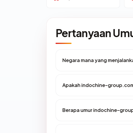
Pertanyaan U
Negara mana yang menjalank
Apakah indochine-group.com 
Berapa umur indochine-grou