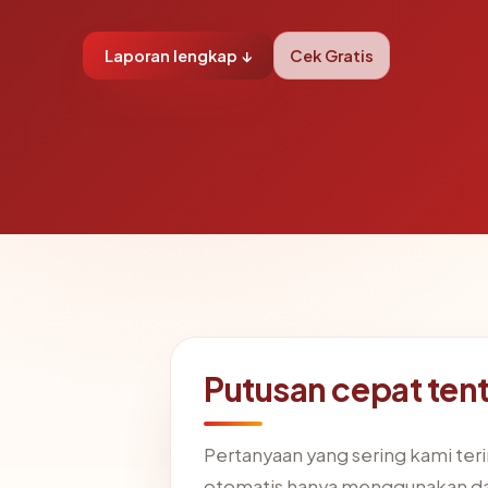
Laporan lengkap ↓
Cek Gratis
Putusan cepat te
Pertanyaan yang sering kami te
otomatis hanya menggunakan da