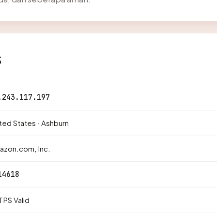
s
.243.117.197
ted States · Ashburn
azon.com, Inc.
14618
PS Valid