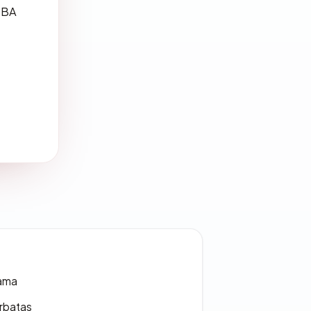
 DBA
lama
erbatas