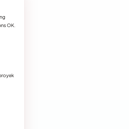
ang
ons OK.
 proyek