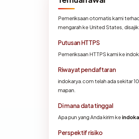
Pemeriksaan otomatis kami terha
mengarah ke United States, disaj
Putusan HTTPS
Pemeriksaan HTTPS kami ke indok
Riwayat pendaftaran
indokarya.com telah ada sekitar 1
mapan.
Di mana data tinggal
Apa pun yang Anda kirim ke
indok
Perspektif risiko