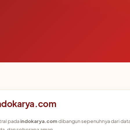
 indokarya.com
tral pada
indokarya.com
dibangun sepenuhnya dari data 
ada, dan seberapa aman.