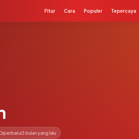
Fitur
Cara
Populer
Tepercaya
m
Diperbarui
3 bulan yang lalu