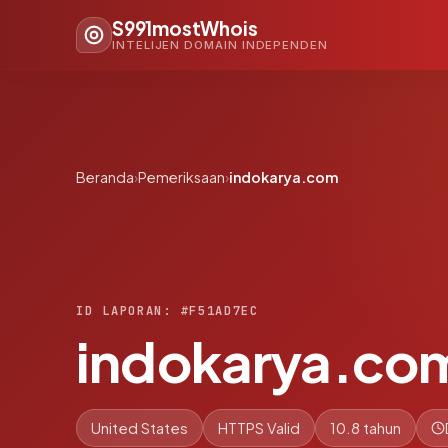
S991mostWhois
INTELIJEN DOMAIN INDEPENDEN
Beranda
›
Pemeriksaan
›
indokarya.com
ID LAPORAN: #F51AD7EC
indokarya.co
United States
HTTPS Valid
10.8 tahun