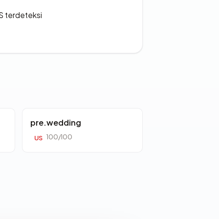
S terdeteksi
pre.wedding
100/100
US