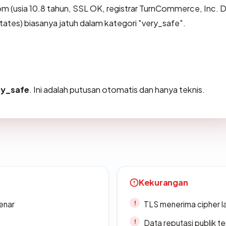
m (usia 10.8 tahun, SSL OK, registrar TurnCommerce, Inc.
tes) biasanya jatuh dalam kategori "very_safe".
ry_safe
. Ini adalah putusan otomatis dan hanya teknis.
Kekurangan
enar
TLS menerima cipher 
Data reputasi publik t