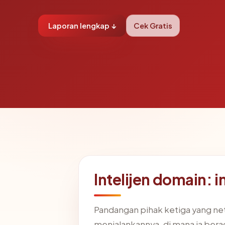
Laporan lengkap ↓
Cek Gratis
Intelijen domain:
Pandangan pihak ketiga yang ne
menjalankannya, di mana ia ber