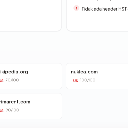
Tidak ada header HST
ikipedia.org
nuklea.com
70/100
100/100
US
US
rimarent.com
90/100
US