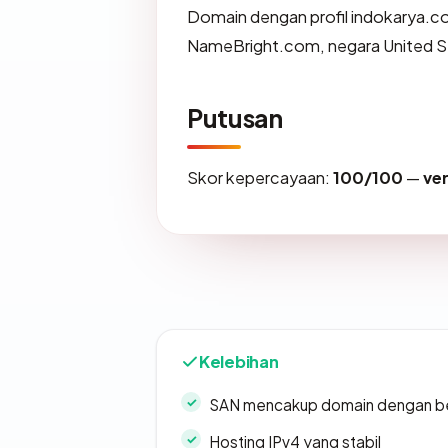
Domain dengan profil indokarya.co
NameBright.com, negara United Sta
Putusan
Skor kepercayaan:
100/100
—
ve
Kelebihan
SAN mencakup domain dengan b
Hosting IPv4 yang stabil