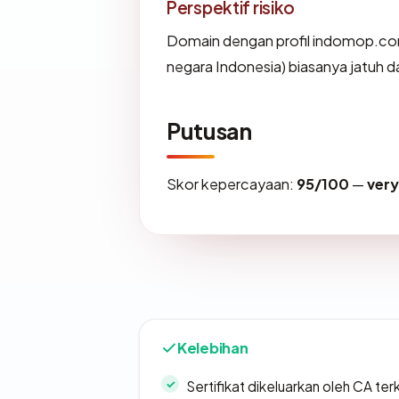
Perspektif risiko
Domain dengan profil indomop.com
negara Indonesia) biasanya jatuh d
Putusan
Skor kepercayaan:
95/100
—
ver
Kelebihan
Sertifikat dikeluarkan oleh CA ter