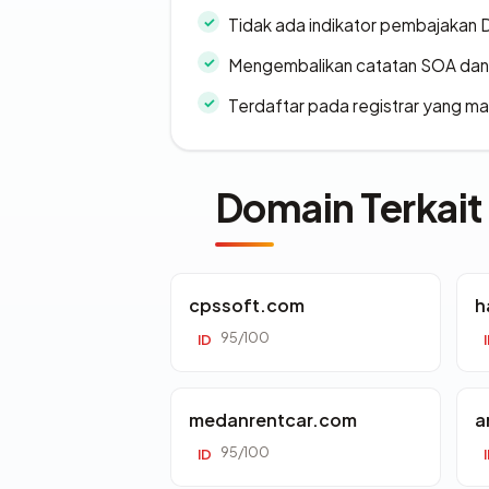
Tidak ada indikator pembajakan
Mengembalikan catatan SOA dan 
Terdaftar pada registrar yang m
Domain Terkait
cpssoft.com
h
95/100
ID
medanrentcar.com
a
95/100
ID