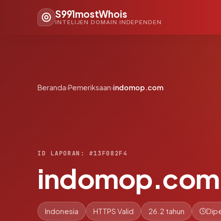
S991mostWhois
INTELIJEN DOMAIN INDEPENDEN
Beranda
›
Pemeriksaan
›
indomop.com
ID LAPORAN: #13F082F4
indomop.com
Indonesia
HTTPS Valid
26.2 tahun
Dipe