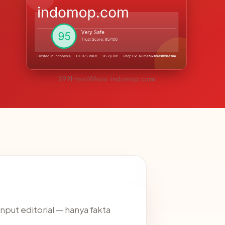
S991mostWhois · indomop.com
input editorial — hanya fakta