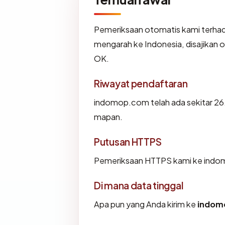
Pemeriksaan otomatis kami terha
mengarah ke Indonesia, disajikan
OK.
Riwayat pendaftaran
indomop.com telah ada sekitar 26
mapan.
Putusan HTTPS
Pemeriksaan HTTPS kami ke indo
Di mana data tinggal
Apa pun yang Anda kirim ke
indom