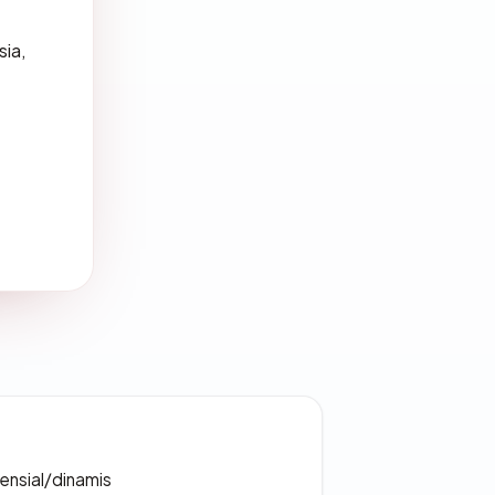
sia,
densial/dinamis