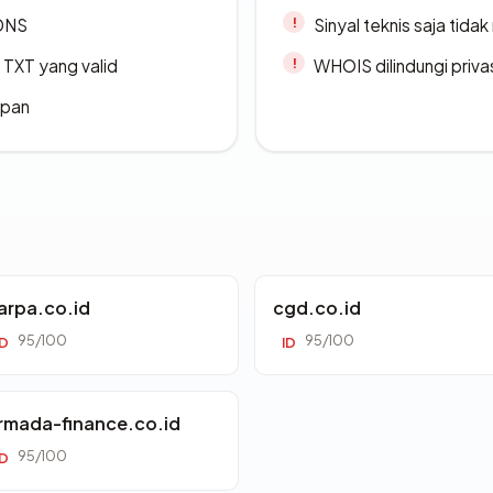
 DNS
Sinyal teknis saja tid
TXT yang valid
WHOIS dilindungi priva
apan
arpa.co.id
cgd.co.id
95/100
95/100
ID
ID
rmada-finance.co.id
95/100
ID