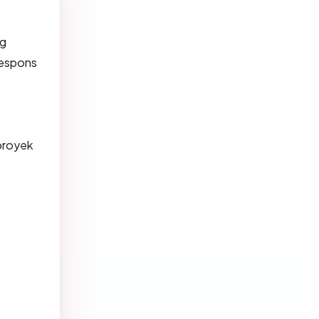
ng
respons
proyek