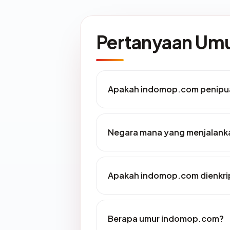
Pertanyaan U
Apakah indomop.com penipu
Negara mana yang menjalan
Apakah indomop.com dienkri
Berapa umur indomop.com?