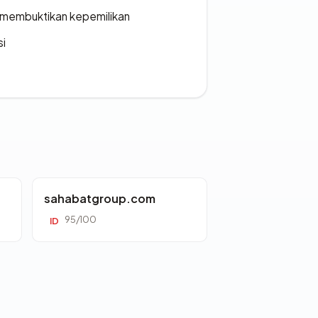
ak membuktikan kepemilikan
si
sahabatgroup.com
95/100
ID