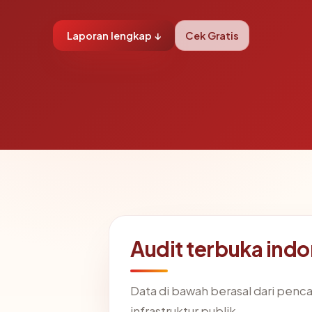
Laporan lengkap ↓
Cek Gratis
Audit terbuka in
Data di bawah berasal dari penc
infrastruktur publik.