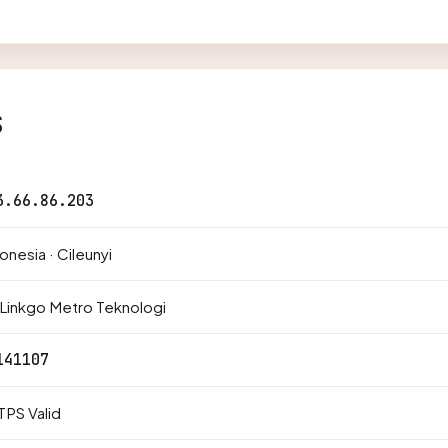
s
3.66.86.203
onesia · Cileunyi
Linkgo Metro Teknologi
141107
PS Valid