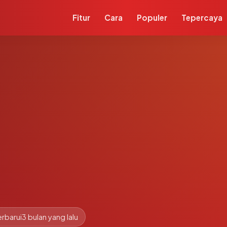
Fitur
Cara
Populer
Tepercaya
rbarui
3 bulan yang lalu