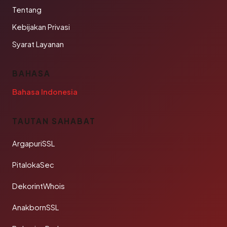
Tentang
Kebijakan Privasi
Syarat Layanan
BAHASA
Bahasa Indonesia
TAUTAN SAHABAT
ArgapuriSSL
PitalokaSec
DekorintWhois
AnakbornSSL