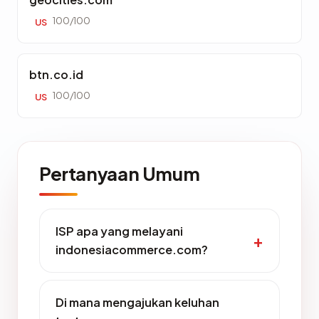
100/100
US
btn.co.id
100/100
US
Pertanyaan Umum
ISP apa yang melayani
indonesiacommerce.com?
Di mana mengajukan keluhan