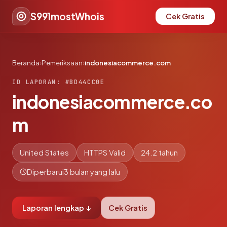
S991mostWhois
Cek Gratis
Beranda
›
Pemeriksaan
›
indonesiacommerce.com
ID LAPORAN: #BD44CC0E
indonesiacommerce.co
m
United States
HTTPS Valid
24.2 tahun
Diperbarui
3 bulan yang lalu
Laporan lengkap ↓
Cek Gratis