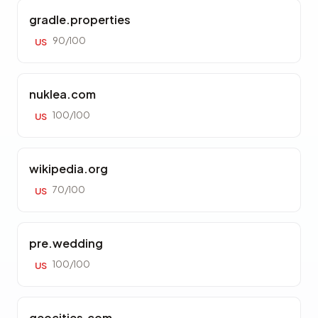
gradle.properties
90/100
US
nuklea.com
100/100
US
wikipedia.org
70/100
US
pre.wedding
100/100
US
geocities.com