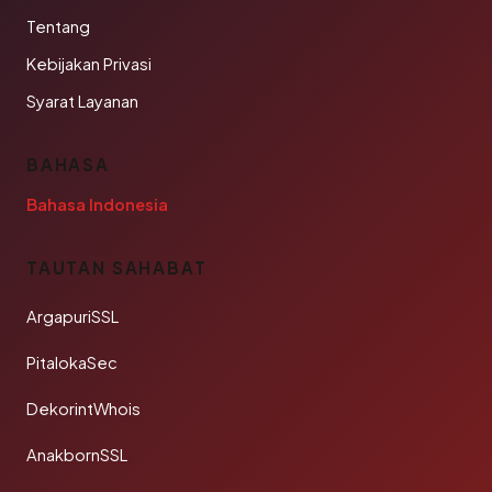
Tentang
Kebijakan Privasi
Syarat Layanan
BAHASA
Bahasa Indonesia
TAUTAN SAHABAT
ArgapuriSSL
PitalokaSec
DekorintWhois
AnakbornSSL