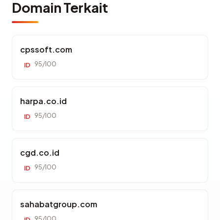
Domain Terkait
cpssoft.com
95/100
ID
harpa.co.id
95/100
ID
cgd.co.id
95/100
ID
sahabatgroup.com
95/100
ID