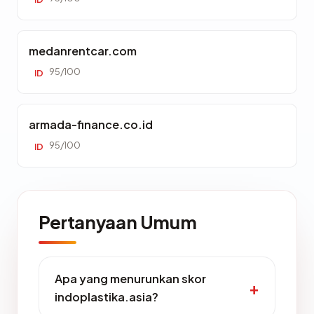
medanrentcar.com
95/100
ID
armada-finance.co.id
95/100
ID
Pertanyaan Umum
Apa yang menurunkan skor
indoplastika.asia?