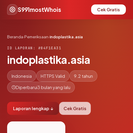
S991mostWhois
Cek Gratis
Beranda
›
Pemeriksaan
›
indoplastika.asia
ID LAPORAN: #84F1EA31
indoplastika.asia
Indonesia
HTTPS Valid
9.2 tahun
Diperbarui
3 bulan yang lalu
Laporan lengkap ↓
Cek Gratis