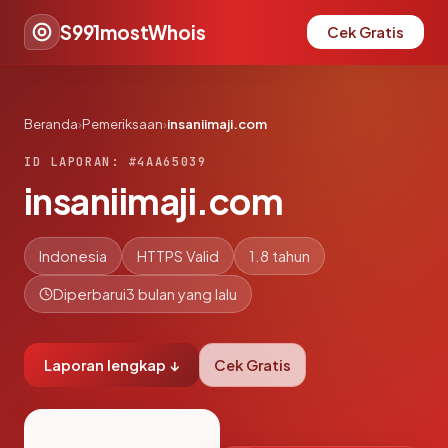
S991mostWhois
Cek Gratis
Beranda
›
Pemeriksaan
›
insaniimaji.com
ID LAPORAN: #4AA65039
insaniimaji.com
Indonesia
HTTPS Valid
1.8 tahun
Diperbarui
3 bulan yang lalu
Laporan lengkap ↓
Cek Gratis