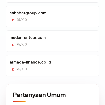
sahabatgroup.com
95/100
ID
medanrentcar.com
95/100
ID
armada-finance.co.id
95/100
ID
Pertanyaan Umum