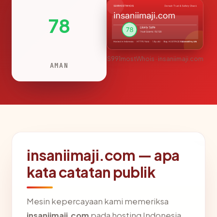
78
S991mostWhois · insaniimaji.com
AMAN
insaniimaji.com — apa
kata catatan publik
Mesin kepercayaan kami memeriksa
insaniimaji.com
pada hosting Indonesia,