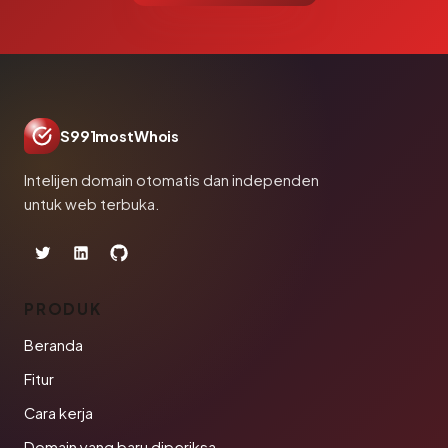
S991mostWhois
Intelijen domain otomatis dan independen
untuk web terbuka.
PRODUK
Beranda
Fitur
Cara kerja
Domain yang baru diperiksa