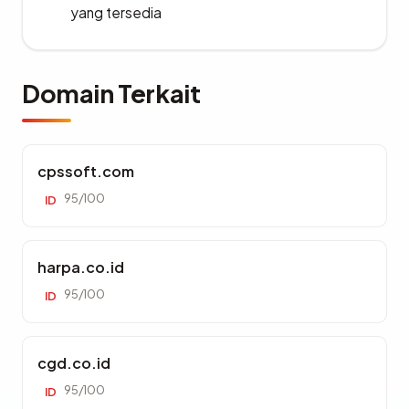
yang tersedia
Domain Terkait
cpssoft.com
95/100
ID
harpa.co.id
95/100
ID
cgd.co.id
95/100
ID