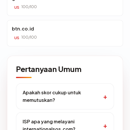
100/100
US
btn.co.id
100/100
US
Pertanyaan Umum
Apakah skor cukup untuk
memutuskan?
ISP apa yang melayani
internationalsos.com?