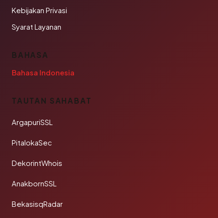
Kebijakan Privasi
Syarat Layanan
BAHASA
Bahasa Indonesia
TAUTAN SAHABAT
ArgapuriSSL
PitalokaSec
DekorintWhois
AnakbornSSL
BekasisqRadar