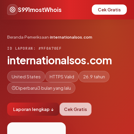
S991mostWhois
Cek Gratis
Beranda
›
Pemeriksaan
›
internationalsos.com
ID LAPORAN: #9F0A70EF
internationalsos.com
United States
HTTPS Valid
26.9 tahun
Diperbarui
3 bulan yang lalu
Laporan lengkap ↓
Cek Gratis