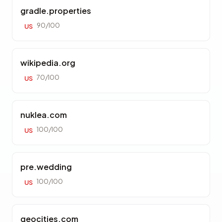
gradle.properties
90/100
US
wikipedia.org
70/100
US
nuklea.com
100/100
US
pre.wedding
100/100
US
geocities.com