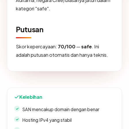
Aditama, negara Chile) biasanya jatuh dalam
kategori "safe".
Putusan
Skor kepercayaan:
70/100
—
safe
. Ini
adalah putusan otomatis dan hanya teknis.
Kelebihan
SAN mencakup domain dengan benar
Hosting IPv4 yang stabil