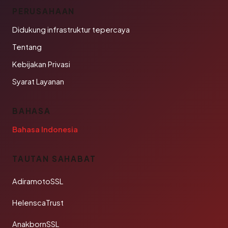
PERUSAHAAN
Didukung infrastruktur tepercaya
Tentang
Kebijakan Privasi
Syarat Layanan
BAHASA
Bahasa Indonesia
TAUTAN SAHABAT
AdiramotoSSL
HelenscaTrust
AnakbornSSL