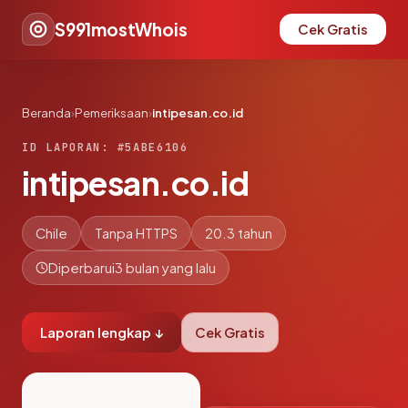
S991mostWhois
Cek Gratis
Beranda
›
Pemeriksaan
›
intipesan.co.id
ID LAPORAN: #5ABE6106
intipesan.co.id
Chile
Tanpa HTTPS
20.3 tahun
Diperbarui
3 bulan yang lalu
Laporan lengkap ↓
Cek Gratis