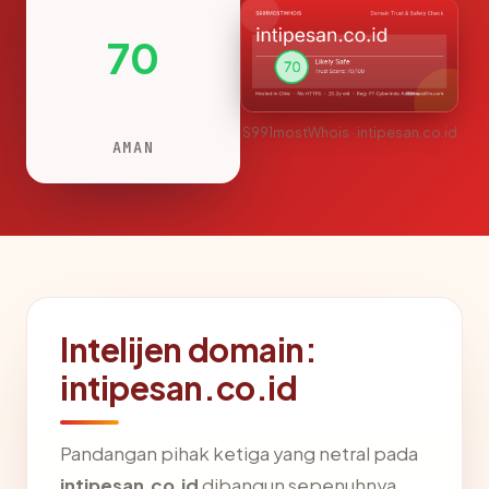
70
S991mostWhois · intipesan.co.id
AMAN
Intelijen domain:
intipesan.co.id
Pandangan pihak ketiga yang netral pada
intipesan.co.id
dibangun sepenuhnya