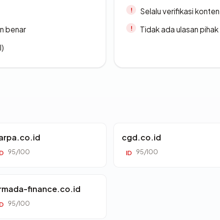
Selalu verifikasi kont
n benar
Tidak ada ulasan piha
l)
arpa.co.id
cgd.co.id
95/100
95/100
ID
ID
rmada-finance.co.id
95/100
ID