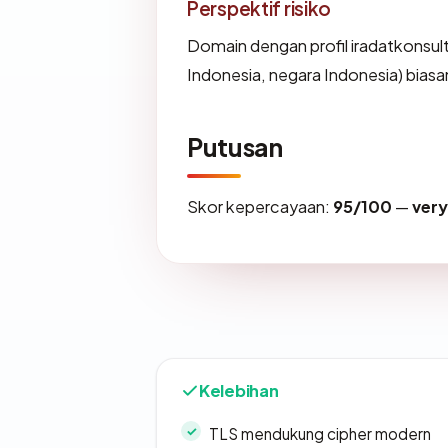
Perspektif risiko
Domain dengan profil iradatkonsul
Indonesia, negara Indonesia) biasa
Putusan
Skor kepercayaan:
95/100
—
ver
Kelebihan
TLS mendukung cipher modern