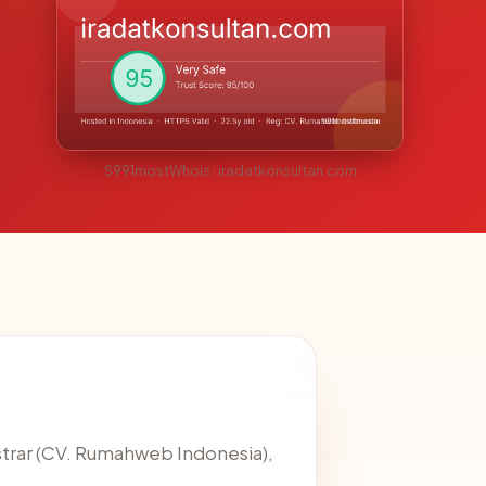
S991mostWhois · iradatkonsultan.com
strar (CV. Rumahweb Indonesia),