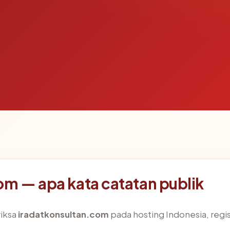
om — apa kata catatan publik
iksa
iradatkonsultan.com
pada hosting Indonesia, regi