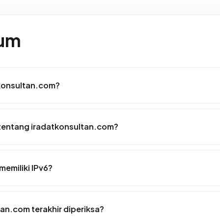
mum
tkonsultan.com?
tentang iradatkonsultan.com?
emiliki IPv6?
tan.com terakhir diperiksa?