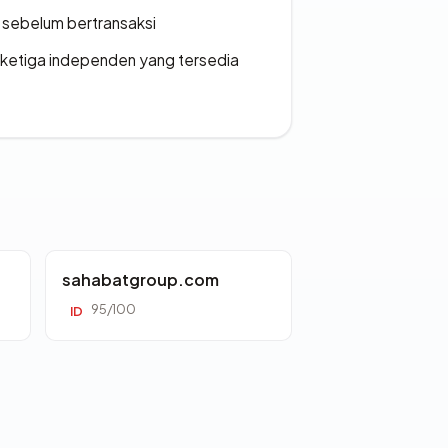
en sebelum bertransaksi
k ketiga independen yang tersedia
sahabatgroup.com
95/100
ID