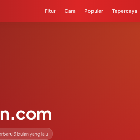
Fitur
Cara
Populer
Tepercaya
an.com
rbarui
3 bulan yang lalu