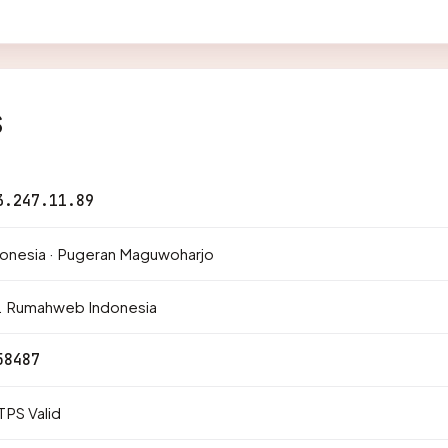
s
3.247.11.89
onesia · Pugeran Maguwoharjo
. Rumahweb Indonesia
58487
PS Valid