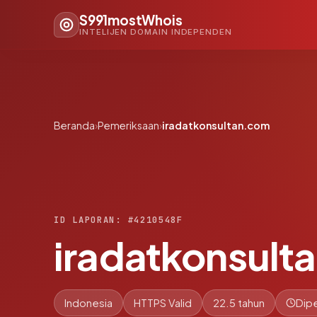
S991mostWhois
INTELIJEN DOMAIN INDEPENDEN
Beranda
›
Pemeriksaan
›
iradatkonsultan.com
ID LAPORAN: #4210548F
iradatkonsult
Indonesia
HTTPS Valid
22.5 tahun
Dipe