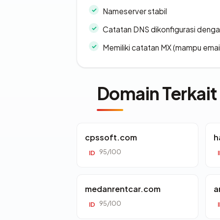
Nameserver stabil
Catatan DNS dikonfigurasi denga
Memiliki catatan MX (mampu emai
Domain Terkait
cpssoft.com
h
95/100
ID
medanrentcar.com
a
95/100
ID