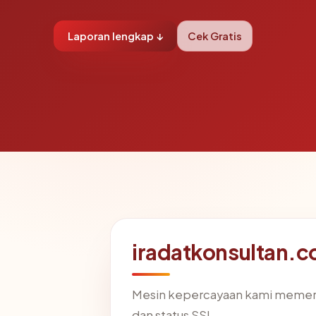
Laporan lengkap ↓
Cek Gratis
iradatkonsultan.c
Mesin kepercayaan kami memer
dan status SSL.