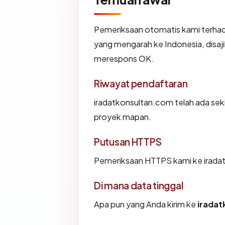
Pemeriksaan otomatis kami terha
yang mengarah ke Indonesia, disa
merespons OK.
Riwayat pendaftaran
iradatkonsultan.com telah ada sek
proyek mapan.
Putusan HTTPS
Pemeriksaan HTTPS kami ke irada
Di mana data tinggal
Apa pun yang Anda kirim ke
irada