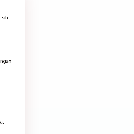
rsih
engan
a.