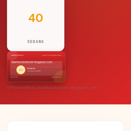
40
SEDANG
S991mostWhois · islambookstore1-blogspot.com