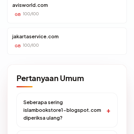
avisworld.com
100/100
GB
jakartaservice.com
100/100
GB
Pertanyaan Umum
Seberapa sering
islambookstore1-blogspot.com
diperiksa ulang?