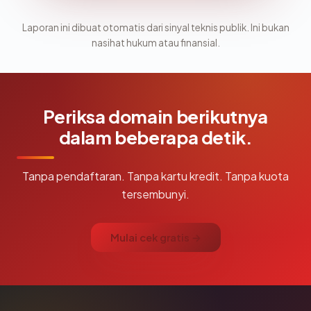
Laporan ini dibuat otomatis dari sinyal teknis publik. Ini bukan
nasihat hukum atau finansial.
Periksa domain berikutnya
dalam beberapa detik.
Tanpa pendaftaran. Tanpa kartu kredit. Tanpa kuota
tersembunyi.
Mulai cek gratis →