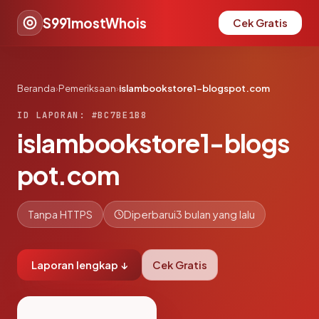
S991mostWhois
Cek Gratis
Beranda
›
Pemeriksaan
›
islambookstore1-blogspot.com
ID LAPORAN: #BC7BE1B8
islambookstore1-blogs
pot.com
Tanpa HTTPS
Diperbarui
3 bulan yang lalu
Laporan lengkap ↓
Cek Gratis