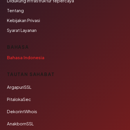
Didukung infrastruktur tepercaya
Tentang
Kebijakan Privasi
Syarat Layanan
BAHASA
Bahasa Indonesia
TAUTAN SAHABAT
ArgapuriSSL
PitalokaSec
DekorintWhois
AnakbornSSL