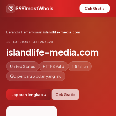
S991mostWhois
Cek Gratis
Beranda
›
Pemeriksaan
›
islandlife-media.com
ID LAPORAN: #8F2C6128
islandlife-media.com
United States
HTTPS Valid
1.8 tahun
Diperbarui
3 bulan yang lalu
Laporan lengkap ↓
Cek Gratis