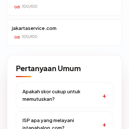
100/100
GB
jakartaservice.com
100/100
GB
Pertanyaan Umum
Apakah skor cukup untuk
memutuskan?
ISP apa yang melayani
istanabalon.com?