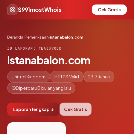
S991mostWhois
Cek Gratis
Beranda
›
Pemeriksaan
›
istanabalon.com
ID LAPORAN: #EA6370DD
istanabalon.com
United Kingdom
HTTPS Valid
23.7 tahun
Diperbarui
3 bulan yang lalu
Laporan lengkap ↓
Cek Gratis