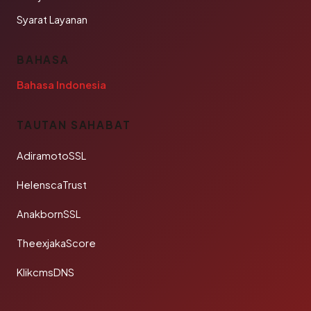
Syarat Layanan
BAHASA
Bahasa Indonesia
TAUTAN SAHABAT
AdiramotoSSL
HelenscaTrust
AnakbornSSL
TheexjakaScore
KlikcmsDNS