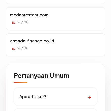
medanrentcar.com
95/100
ID
armada-finance.co.id
95/100
ID
Pertanyaan Umum
Apa arti skor?