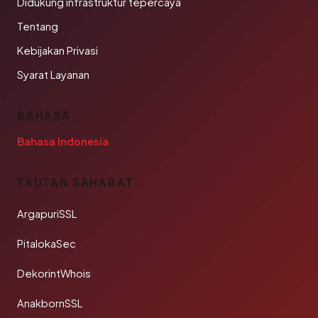
Didukung infrastruktur tepercaya
Tentang
Kebijakan Privasi
Syarat Layanan
BAHASA
Bahasa Indonesia
TAUTAN SAHABAT
ArgapuriSSL
PitalokaSec
DekorintWhois
AnakbornSSL