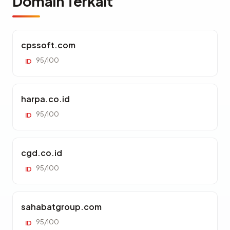
Domain Terkait
cpssoft.com
95/100
ID
harpa.co.id
95/100
ID
cgd.co.id
95/100
ID
sahabatgroup.com
95/100
ID