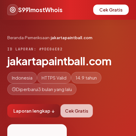
S991mostWhois
Cek Gratis
Beranda
›
Pemeriksaan
›
jakartapaintball.com
ID LAPORAN: #9DE06E82
jakartapaintball.com
Indonesia
HTTPS Valid
14.9 tahun
Diperbarui
3 bulan yang lalu
Laporan lengkap ↓
Cek Gratis