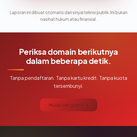
Laporan ini dibuat otomatis dari sinyal teknis publik. Ini bukan
nasihat hukum atau finansial.
Periksa domain berikutnya
dalam beberapa detik.
Tanpa pendaftaran. Tanpa kartu kredit. Tanpa kuota
tersembunyi.
Mulai cek gratis →