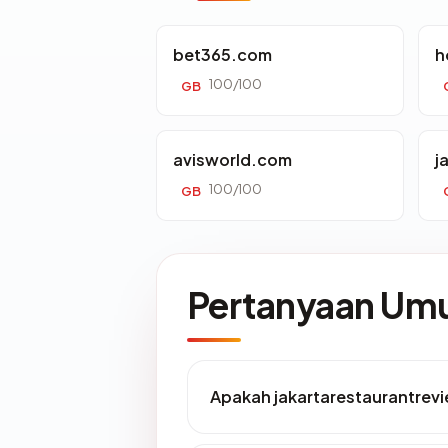
bet365.com
h
100/100
GB
avisworld.com
j
100/100
GB
Pertanyaan U
Apakah jakartarestaurantrev