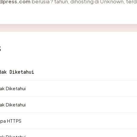
rdpress.com
berusia ? tahun, dihosting di Unknown, ter
s
dak Diketahui
ak Diketahui
ak Diketahui
npa HTTPS
ak Diketahui