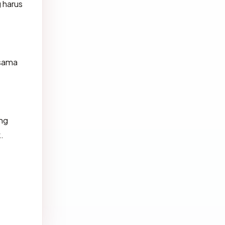
 harus
 sama
ing
.