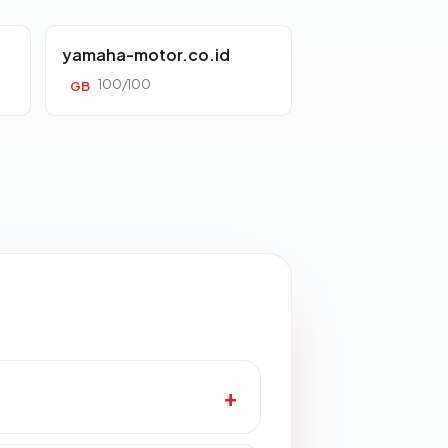
yamaha-motor.co.id
100/100
GB