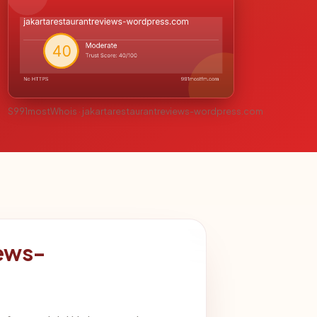
S991mostWhois · jakartarestaurantreviews-wordpress.com
iews-