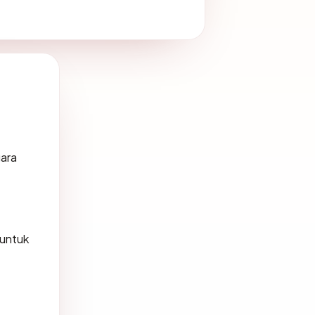
gara
 untuk