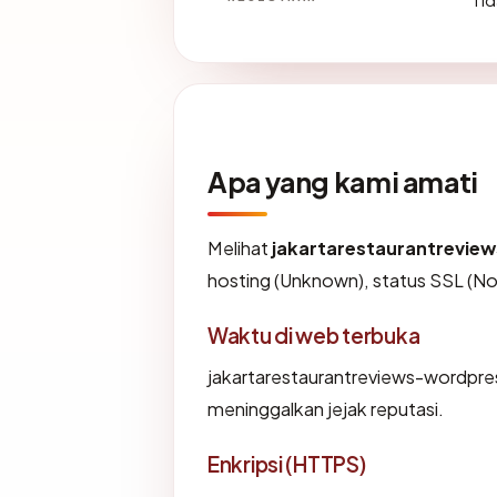
Apa yang kami amati
Melihat
jakartarestaurantrevi
hosting (Unknown), status SSL (No)
Waktu di web terbuka
jakartarestaurantreviews-wordpress
meninggalkan jejak reputasi.
Enkripsi (HTTPS)