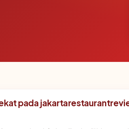
ekat pada jakartarestaurantrev