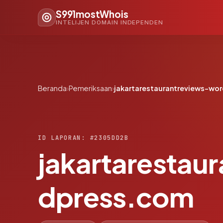
S991mostWhois
INTELIJEN DOMAIN INDEPENDEN
Beranda
›
Pemeriksaan
›
jakartarestaurantreviews-wo
ID LAPORAN: #2305DD2B
jakartarestau
dpress.com