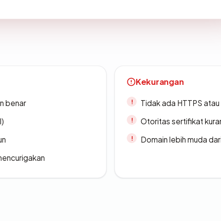
Kekurangan
n benar
Tidak ada HTTPS atau s
l)
Otoritas sertifikat ku
un
Domain lebih muda dari
 mencurigakan