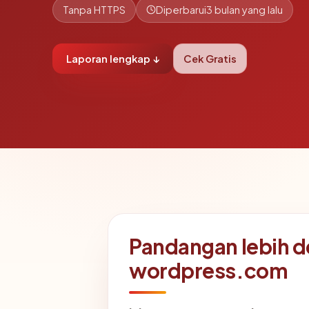
Tanpa HTTPS
Diperbarui
3 bulan yang lalu
Laporan lengkap ↓
Cek Gratis
Pandangan lebih d
wordpress.com