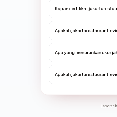
Kapan sertifikat jakartarest
Apakah jakartarestaurantre
Apa yang menurunkan skor j
Apakah jakartarestaurantre
Laporan in