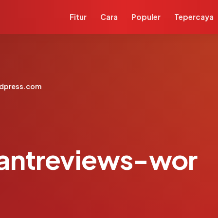
Fitur
Cara
Populer
Tepercaya
rdpress.com
rantreviews-wor