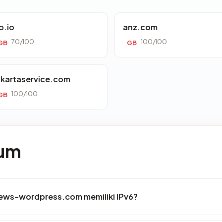
o.io
anz.com
70/100
100/100
GB
GB
akartaservice.com
100/100
GB
mum
iews-wordpress.com memiliki IPv6?