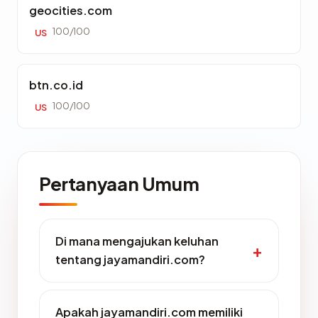
geocities.com
100/100
US
btn.co.id
100/100
US
Pertanyaan Umum
Di mana mengajukan keluhan
tentang jayamandiri.com?
Apakah jayamandiri.com memiliki