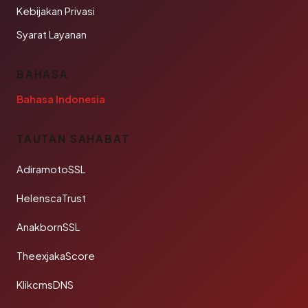
Kebijakan Privasi
Syarat Layanan
BAHASA
Bahasa Indonesia
TAUTAN SAHABAT
AdiramotoSSL
HelenscaTrust
AnakbornSSL
TheexjakaScore
KlikcmsDNS