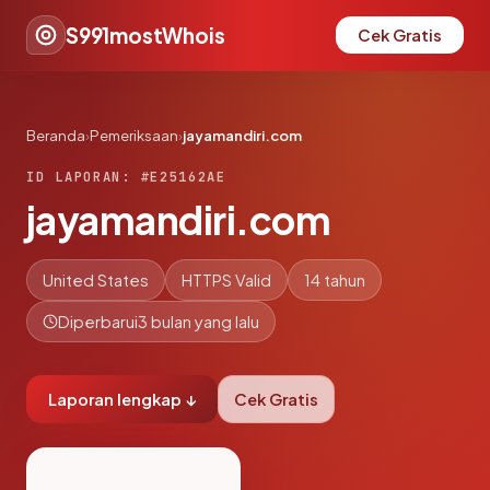
S991mostWhois
Cek Gratis
Beranda
›
Pemeriksaan
›
jayamandiri.com
ID LAPORAN: #E25162AE
jayamandiri.com
United States
HTTPS Valid
14 tahun
Diperbarui
3 bulan yang lalu
Laporan lengkap ↓
Cek Gratis