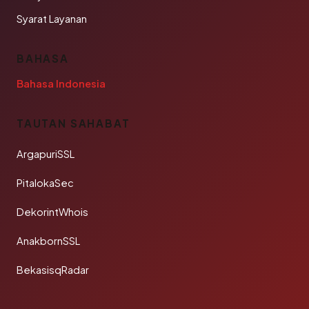
Syarat Layanan
BAHASA
Bahasa Indonesia
TAUTAN SAHABAT
ArgapuriSSL
PitalokaSec
DekorintWhois
AnakbornSSL
BekasisqRadar