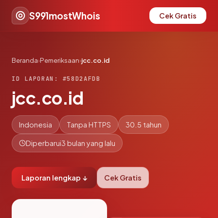
S991mostWhois
Cek Gratis
Beranda
›
Pemeriksaan
›
jcc.co.id
ID LAPORAN: #58D2AFDB
jcc.co.id
Indonesia
Tanpa HTTPS
30.5 tahun
Diperbarui
3 bulan yang lalu
Laporan lengkap ↓
Cek Gratis