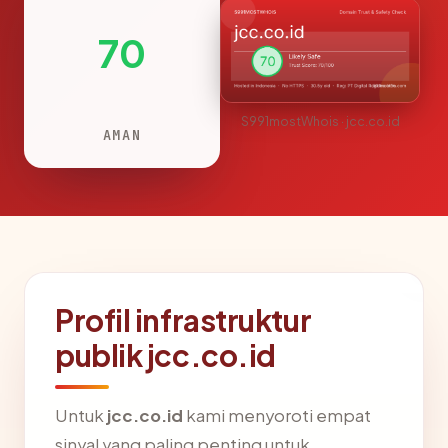
70
S991mostWhois · jcc.co.id
AMAN
Profil infrastruktur
publik jcc.co.id
Untuk
jcc.co.id
kami menyoroti empat
sinyal yang paling penting untuk