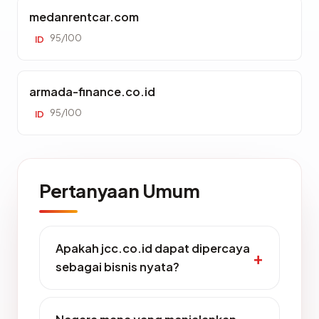
medanrentcar.com
95/100
ID
armada-finance.co.id
95/100
ID
Pertanyaan Umum
Apakah jcc.co.id dapat dipercaya
sebagai bisnis nyata?