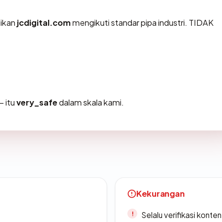
tikan
jcdigital.com
mengikuti standar pipa industri. TIDAK
 itu
very_safe
dalam skala kami.
Kekurangan
Selalu verifikasi kont