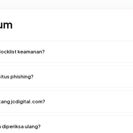
mum
blocklist keamanan?
itus phishing?
ntang jcdigital.com?
 diperiksa ulang?