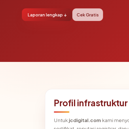
Laporan lengkap ↓
Cek Gratis
Profil infrastruktu
Untuk
jcdigital.com
kami menyoro
sertifikat, reputasi registrar, dan