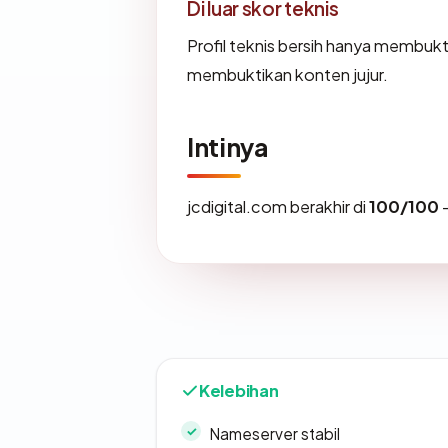
Di luar skor teknis
Profil teknis bersih hanya membuk
membuktikan konten jujur.
Intinya
jcdigital.com berakhir di
100/100
—
Kelebihan
Nameserver stabil