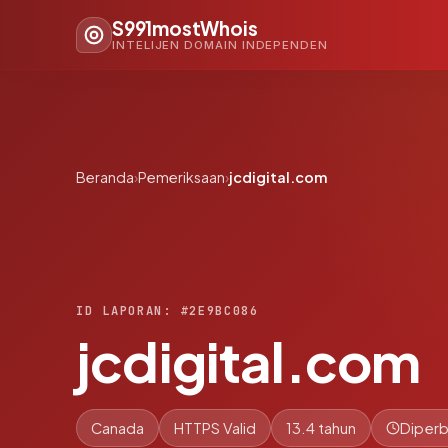
S991mostWhois
INTELIJEN DOMAIN INDEPENDEN
Beranda
›
Pemeriksaan
›
jcdigital.com
ID LAPORAN: #2E9BC086
jcdigital.com
Canada
HTTPS Valid
13.4 tahun
Diperb