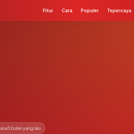
Fitur
Cara
Populer
Tepercaya
arui
3 bulan yang lalu