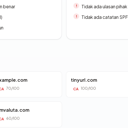
n benar
Tidak ada ulasan piha
l)
Tidak ada catatan SP
un
xample.com
tinyurl.com
70/100
100/100
CA
CA
mvaluta.com
60/100
CA