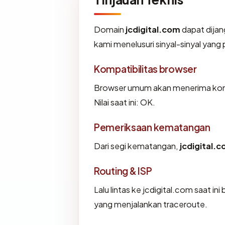
Domain
jcdigital.com
dapat dija
kami menelusuri sinyal-sinyal yang p
Kompatibilitas browser
Browser umum akan menerima konfi
Nilai saat ini: OK.
Pemeriksaan kematangan
Dari segi kematangan,
jcdigital.
Routing & ISP
Lalu lintas ke jcdigital.com saat in
yang menjalankan traceroute.