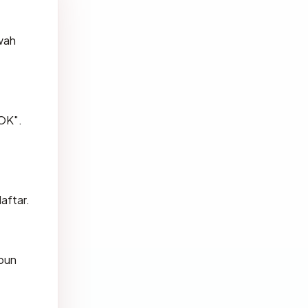
wah
OK".
aftar.
 pun