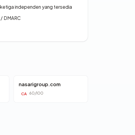
k ketiga independen yang tersedia
F / DMARC
nasarigroup.com
60/100
CA