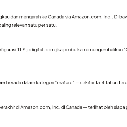
ngkau dan mengarah ke Canada via Amazon.com, Inc.. Di ba
aling relevan satu per satu.
gurasi TLS jcdigital.com jika probe kami mengembalikan "
com
berada dalam kategori "mature" — sekitar 13.4 tahun terd
i berakhir di Amazon.com, Inc. di Canada — terlihat oleh siapa