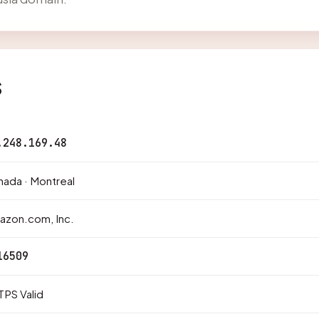
s
.248.169.48
ada · Montreal
azon.com, Inc.
16509
PS Valid