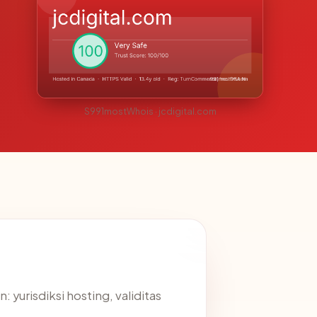
S991mostWhois · jcdigital.com
yurisdiksi hosting, validitas