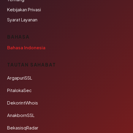
Kebijakan Privasi
Syarat Layanan
BAHASA
Bahasa Indonesia
TAUTAN SAHABAT
ArgapuriSSL
PitalokaSec
DekorintWhois
AnakbornSSL
BekasisqRadar