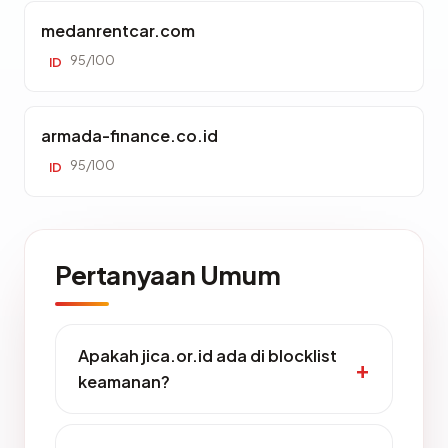
medanrentcar.com
95/100
ID
armada-finance.co.id
95/100
ID
Pertanyaan Umum
Apakah jica.or.id ada di blocklist
keamanan?