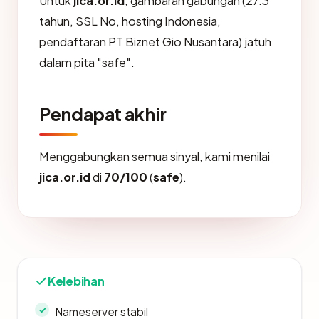
Untuk
jica.or.id
, gambaran gabungan (27.3
tahun, SSL No, hosting Indonesia,
pendaftaran PT Biznet Gio Nusantara) jatuh
dalam pita "safe".
Pendapat akhir
Menggabungkan semua sinyal, kami menilai
jica.or.id
di
70/100
(
safe
).
Kelebihan
Nameserver stabil