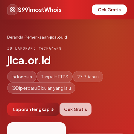
S991mostWhois
Cek Gratis
Beranda
›
Pemeriksaan
›
jica.or.id
ID LAPORAN: #4CFA46F8
jica.or.id
Indonesia
Tanpa HTTPS
27.3 tahun
Diperbarui
3 bulan yang lalu
Laporan lengkap ↓
Cek Gratis