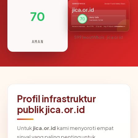
70
S991mostWhois · jica.or.id
AMAN
Profil infrastruktur
publik jica.or.id
Untuk
jica.or.id
kami menyoroti empat
sinyal yang paling penting untuk