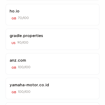
ho.io
70/100
GB
gradle.properties
90/100
US
anz.com
100/100
GB
yamaha-motor.co.id
100/100
GB