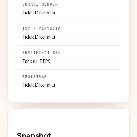
LOKASI SERVER
Tidak Diketahui
ISP / PENYEDIA
Tidak Diketahui
SERTIFIKAT SSL
Tanpa HTTPS
REGISTRAR
Tidak Diketahui
Snapshot