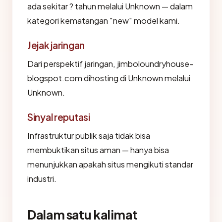
ada sekitar ? tahun melalui Unknown — dalam
kategori kematangan "new" model kami.
Jejak jaringan
Dari perspektif jaringan, jimboloundryhouse-
blogspot.com dihosting di Unknown melalui
Unknown.
Sinyal reputasi
Infrastruktur publik saja tidak bisa
membuktikan situs aman — hanya bisa
menunjukkan apakah situs mengikuti standar
industri.
Dalam satu kalimat