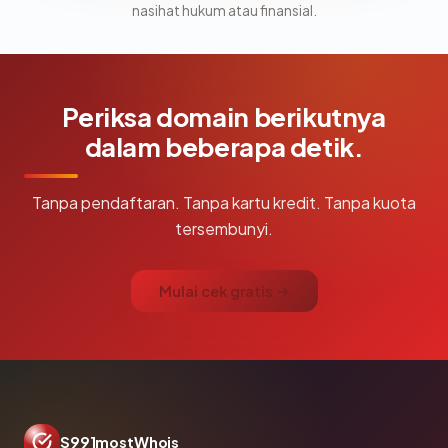
nasihat hukum atau finansial.
Periksa domain berikutnya
dalam beberapa detik.
Tanpa pendaftaran. Tanpa kartu kredit. Tanpa kuota
tersembunyi.
Mulai cek gratis →
S991mostWhois