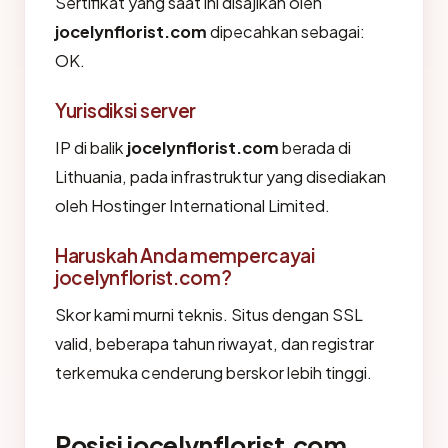
Sertifikat yang saat ini disajikan oleh
jocelynflorist.com
dipecahkan sebagai:
OK.
Yurisdiksi server
IP di balik
jocelynflorist.com
berada di
Lithuania, pada infrastruktur yang disediakan
oleh Hostinger International Limited.
Haruskah Anda mempercayai
jocelynflorist.com?
Skor kami murni teknis. Situs dengan SSL
valid, beberapa tahun riwayat, dan registrar
terkemuka cenderung berskor lebih tinggi.
Posisi jocelynflorist.com