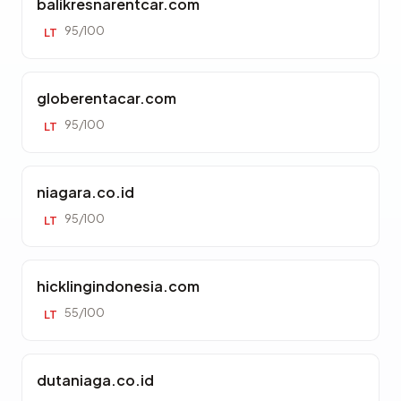
balikresnarentcar.com
95/100
LT
globerentacar.com
95/100
LT
niagara.co.id
95/100
LT
hicklingindonesia.com
55/100
LT
dutaniaga.co.id