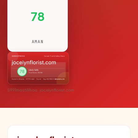
78
AMAN
S991mostWhois · jocelynflorist.com