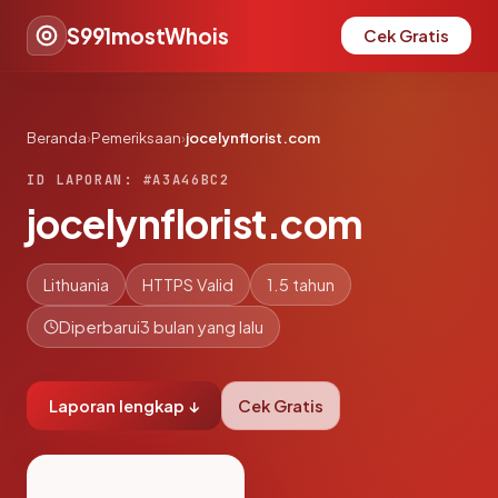
S991mostWhois
Cek Gratis
Beranda
›
Pemeriksaan
›
jocelynflorist.com
ID LAPORAN: #A3A46BC2
jocelynflorist.com
Lithuania
HTTPS Valid
1.5 tahun
Diperbarui
3 bulan yang lalu
Laporan lengkap ↓
Cek Gratis