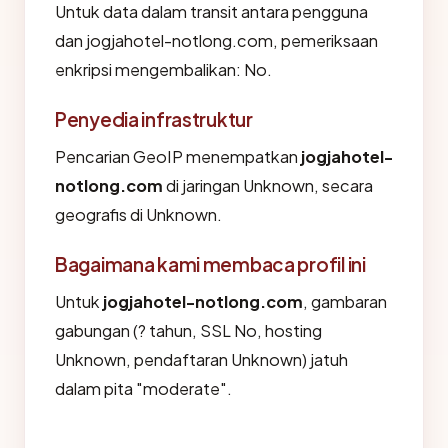
Untuk data dalam transit antara pengguna
dan jogjahotel-notlong.com, pemeriksaan
enkripsi mengembalikan: No.
Penyedia infrastruktur
Pencarian GeoIP menempatkan
jogjahotel-
notlong.com
di jaringan Unknown, secara
geografis di Unknown.
Bagaimana kami membaca profil ini
Untuk
jogjahotel-notlong.com
, gambaran
gabungan (? tahun, SSL No, hosting
Unknown, pendaftaran Unknown) jatuh
dalam pita "moderate".