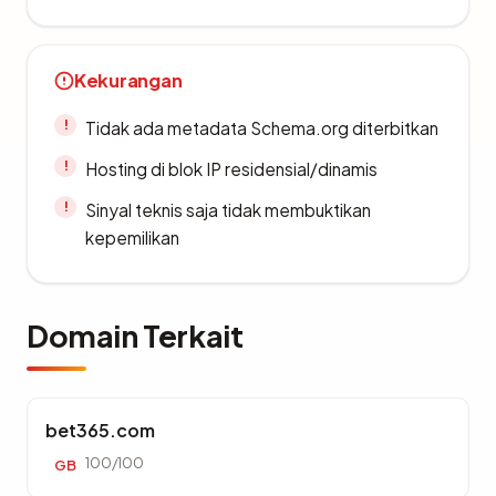
Kekurangan
Tidak ada metadata Schema.org diterbitkan
Hosting di blok IP residensial/dinamis
Sinyal teknis saja tidak membuktikan
kepemilikan
Domain Terkait
bet365.com
100/100
GB