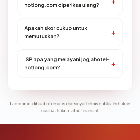
notlong.com diperiksa ulang?
Apakah skor cukup untuk
memutuskan?
ISP apa yang melayani jogjahotel-
notlong.com?
Laporan ini dibuat otomatis dari sinyal teknis publik. Ini bukan
nasihat hukum atau finansial.