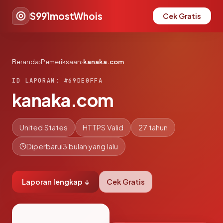
S991mostWhois
Cek Gratis
Beranda
›
Pemeriksaan
›
kanaka.com
ID LAPORAN: #69DE0FFA
kanaka.com
United States
HTTPS Valid
27 tahun
Diperbarui
3 bulan yang lalu
Laporan lengkap ↓
Cek Gratis