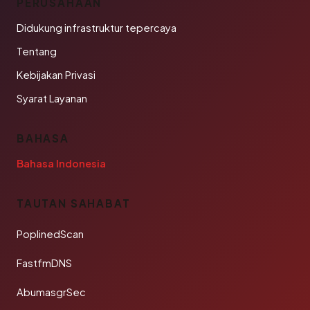
PERUSAHAAN
Didukung infrastruktur tepercaya
Tentang
Kebijakan Privasi
Syarat Layanan
BAHASA
Bahasa Indonesia
TAUTAN SAHABAT
PoplinedScan
FastfmDNS
AbumasgrSec