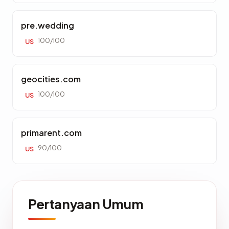
pre.wedding
100/100
US
geocities.com
100/100
US
primarent.com
90/100
US
Pertanyaan Umum