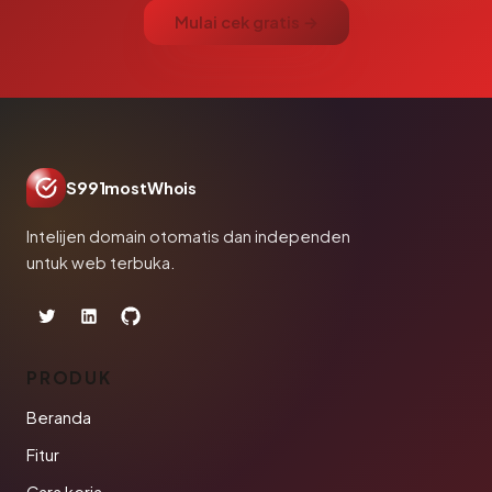
Mulai cek gratis →
S991mostWhois
Intelijen domain otomatis dan independen
untuk web terbuka.
PRODUK
Beranda
Fitur