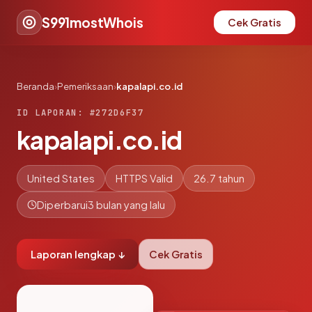
S991mostWhois
Cek Gratis
Beranda
›
Pemeriksaan
›
kapalapi.co.id
ID LAPORAN: #272D6F37
kapalapi.co.id
United States
HTTPS Valid
26.7 tahun
Diperbarui
3 bulan yang lalu
Laporan lengkap ↓
Cek Gratis