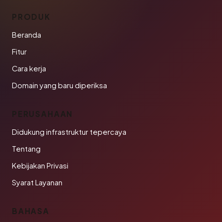
PRODUK
Beranda
Fitur
Cara kerja
Domain yang baru diperiksa
PERUSAHAAN
Didukung infrastruktur tepercaya
Tentang
Kebijakan Privasi
Syarat Layanan
BAHASA