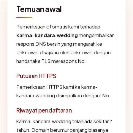
Temuan awal
Pemeriksaan otomatis kami terhadap
karma-kandara.wedding
mengembalikan
respons DNS bersih yang mengarah ke
Unknown, disajikan oleh Unknown, dengan
handshake TLS merespons No.
Putusan HTTPS
Pemeriksaan HTTPS kami ke karma-
kandara.wedding disimpulkan dengan: No.
Riwayat pendaftaran
karma-kandara.wedding telah ada sekitar ?
tahun. Domain berumur panjang biasanya