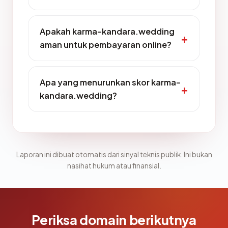
Apakah karma-kandara.wedding
aman untuk pembayaran online?
Apa yang menurunkan skor karma-
kandara.wedding?
Laporan ini dibuat otomatis dari sinyal teknis publik. Ini bukan
nasihat hukum atau finansial.
Periksa domain berikutnya