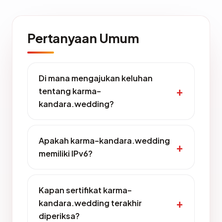
Pertanyaan Umum
Di mana mengajukan keluhan
tentang karma-
kandara.wedding?
Apakah karma-kandara.wedding
memiliki IPv6?
Kapan sertifikat karma-
kandara.wedding terakhir
diperiksa?