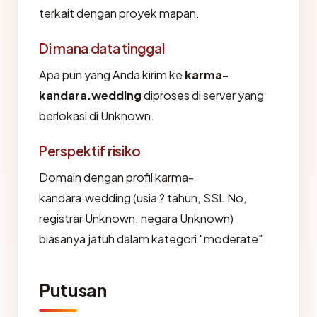
terkait dengan proyek mapan.
Di mana data tinggal
Apa pun yang Anda kirim ke
karma-
kandara.wedding
diproses di server yang
berlokasi di Unknown.
Perspektif risiko
Domain dengan profil karma-
kandara.wedding (usia ? tahun, SSL No,
registrar Unknown, negara Unknown)
biasanya jatuh dalam kategori "moderate".
Putusan