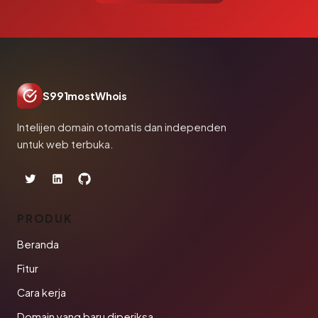
S991mostWhois
Intelijen domain otomatis dan independen
untuk web terbuka.
PRODUK
Beranda
Fitur
Cara kerja
Domain yang baru diperiksa