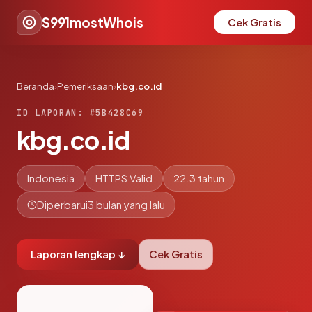
S991mostWhois
Cek Gratis
Beranda
›
Pemeriksaan
›
kbg.co.id
ID LAPORAN: #5B428C69
kbg.co.id
Indonesia
HTTPS Valid
22.3 tahun
Diperbarui
3 bulan yang lalu
Laporan lengkap ↓
Cek Gratis