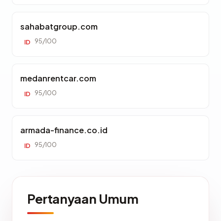
sahabatgroup.com
95/100
ID
medanrentcar.com
95/100
ID
armada-finance.co.id
95/100
ID
Pertanyaan Umum