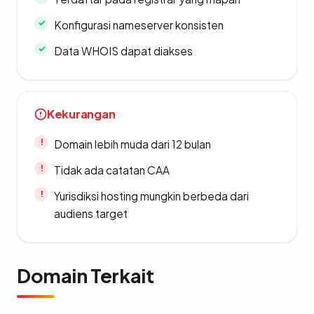
Konfigurasi nameserver konsisten
Data WHOIS dapat diakses
Kekurangan
Domain lebih muda dari 12 bulan
Tidak ada catatan CAA
Yurisdiksi hosting mungkin berbeda dari
audiens target
Domain Terkait