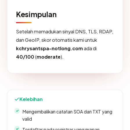
Kesimpulan
Setelah memadukan sinyal DNS, TLS, RDAP,
dan GeoIP, skor otomatis kami untuk
kchrysantspa-notlong.com
ada di
40/100
(
moderate
).
Kelebihan
Mengembalikan catatan SOA dan TXT yang
valid
Terdaftar pada registrar yang mapan