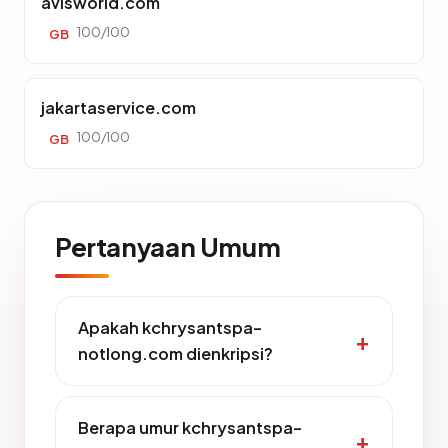
avisworld.com
100/100
GB
jakartaservice.com
100/100
GB
Pertanyaan Umum
Apakah kchrysantspa-
notlong.com dienkripsi?
Berapa umur kchrysantspa-