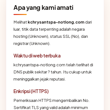
Apa yang kami amati
Melihat
kchrysantspa-notlong.com
dari
luar, titik data terpenting adalah negara
hosting (Unknown), status SSL (No), dan
registrar (Unknown).
Waktu di web terbuka
kchrysantspa-notlong.com telah terlihat di
DNS publik sekitar ? tahun. Itu cukup untuk
meninggalkan jejak reputasi.
Enkripsi (HTTPS)
Pemeriksaan HTTPS mengembalikan No.
Sertifikat TLS yang valid adalah minimum