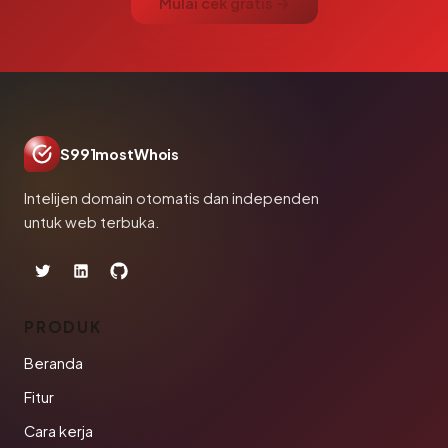
Mulai cek gratis →
S991mostWhois
Intelijen domain otomatis dan independen
untuk web terbuka.
PRODUK
Beranda
Fitur
Cara kerja