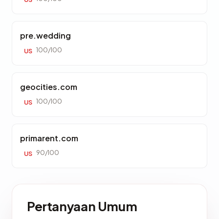
pre.wedding
100/100
US
geocities.com
100/100
US
primarent.com
90/100
US
Pertanyaan Umum