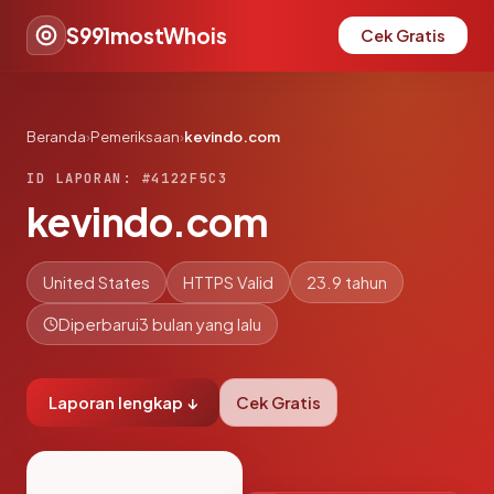
S991mostWhois
Cek Gratis
Beranda
›
Pemeriksaan
›
kevindo.com
ID LAPORAN: #4122F5C3
kevindo.com
United States
HTTPS Valid
23.9 tahun
Diperbarui
3 bulan yang lalu
Laporan lengkap ↓
Cek Gratis