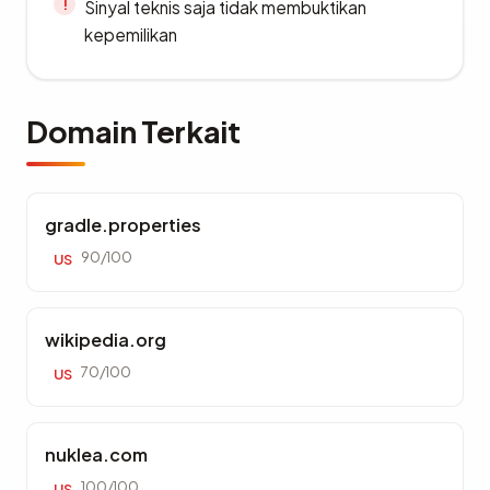
Sinyal teknis saja tidak membuktikan
kepemilikan
Domain Terkait
gradle.properties
90/100
US
wikipedia.org
70/100
US
nuklea.com
100/100
US